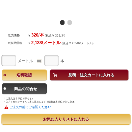
320/本
販売価格
¥
(税込 ¥ 352/本)
2,133/メートル
m換算価格
¥
(税込 ¥ 2,346/メートル)
メートル
本
送料確認
見積・注文カートに入れる
商品の問合せ
* ご注文は本単位で承ります
* 入力されたメートルを本に換算します（端数は本単位で切り上げ）
ご注文の前にご確認ください
お気に入りリストに入れる