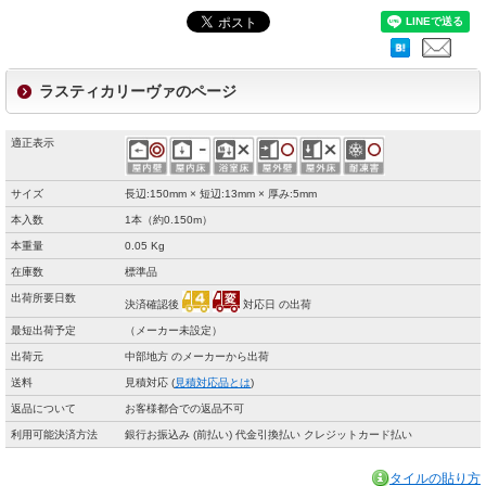
ラスティカリーヴァのページ
適正表示
サイズ
長辺:150mm × 短辺:13mm × 厚み:5mm
本入数
1本（約0.150m）
本重量
0.05 Kg
在庫数
標準品
出荷所要日数
決済確認後
対応日 の出荷
最短出荷予定
（メーカー未設定）
出荷元
中部地方 のメーカーから出荷
送料
見積対応 (
見積対応品とは
)
返品について
お客様都合での返品不可
利用可能決済方法
銀行お振込み (前払い) 代金引換払い クレジットカード払い
タイルの貼り方