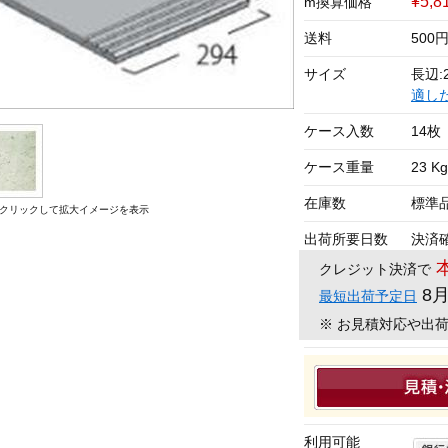
¥5,
m換算価格
送料
500
サイズ
長辺:2
適し
ケース入数
14枚
ケース重量
23 Kg
在庫数
標準
クリックして拡大イメージを表示
出荷所要日数
決済
クレジット決済で
8
最短出荷予定日
※ お見積対応や出
利用可能