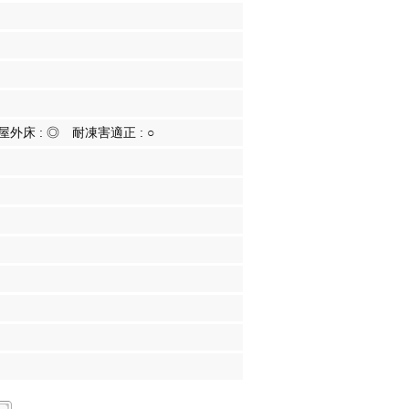
屋外床 :
◎
耐凍害適正 :
○