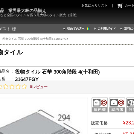
お気に入りリスト
｜
カ
000品 業界最大級の品揃え
X）など全国のタイルが揃う最大級のタイル販売（通販）
ゲスト 様
初めての方へ
ご利用ガイド
送料に
 役物タイル 石華 300角階段 4(十和田) 31647FGY
物タイル
商品名
:
役物タイル 石華 300角階段 4(十和田)
品番
:
31647FGY
0レビュー
¥23
販売価格