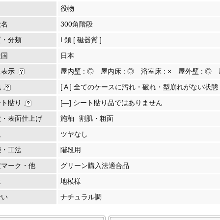
役物
状名
300角階段
質・分類
I 類 [ 磁器質 ]
造国
日本
性表示
屋内壁 :
◎
屋内床 :
◎
浴室床 :
×
屋外壁 :
◎
包
[ A ] 全てのケースに汚れ・破れ・型崩れがない状態
ート貼り
[―] シート貼り品ではありません
状・表面仕上げ
施釉
割肌・粗面
沢
ツヤなし
能・工法
階段用
定マーク・他
グリーン購入法適合品
様
地模様
合い
ナチュラル調