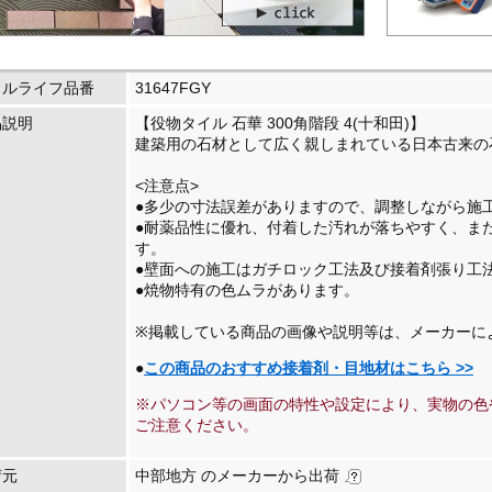
イルライフ品番
31647FGY
品説明
【役物タイル 石華 300角階段 4(十和田)】
建築用の石材として広く親しまれている日本古来の
<注意点>
●多少の寸法誤差がありますので、調整しながら施
●耐薬品性に優れ、付着した汚れが落ちやすく、ま
す。
●壁面への施工はガチロック工法及び接着剤張り工
●焼物特有の色ムラがあります。
※掲載している商品の画像や説明等は、メーカーに
●
この商品のおすすめ接着剤・目地材はこちら >>
※パソコン等の画面の特性や設定により、実物の色
ご注意ください。
荷元
中部地方 のメーカーから出荷