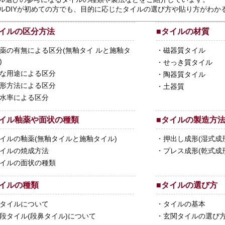
ルDIYが初めての方でも、目的に応じたタイルの選び方や貼り方がわか
イルの区分方法
■
タイルの材質
薬の有無による区分(無釉タイ ルと施釉タ
・
磁器質タイル
)
・
せっき質タイル
な用途による区分
・
陶器質タイル
形方法による区分
・
土器質
水率による区分
イル釉薬や面状の種類
■
タイルの製造方
イルの釉薬(無釉タイルと施釉タイル)
・
押出し成形(湿式成
イルの焼成方法
・
プレス成形(乾式成
イルの面状の種類
イルの種類
■
タイルの選び方
タイルについて
・
タイルの基本
段タイル(段鼻タイル)について
・
玄関タイルの選び