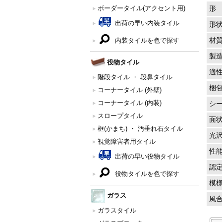
ボーダータイル(アクセント用)
形
出荷の早い内装タイル
形
材
内装タイルを色で探す
製
役物タイル
適
階段タイル ・ 段鼻タイル
梱
コーナータイル (外壁)
コーナータイル (内装)
シ
スロープタイル
面
框(かまち) ・ 汚垂れ石タイル
光
視覚障害者用タイル
性
出荷の早い役物タイル
認
役物タイルを色で探す
模
ガラス
風
ガラスタイル