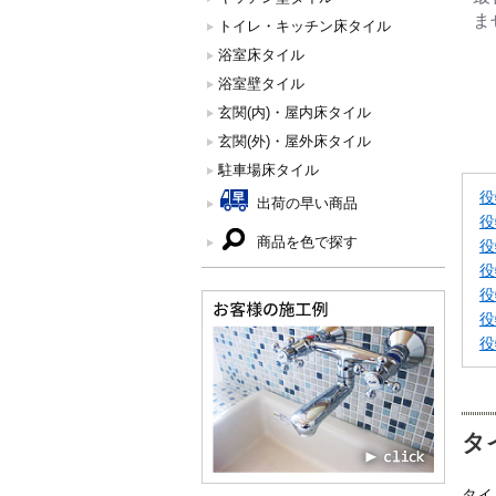
ま
トイレ・キッチン床タイル
浴室床タイル
浴室壁タイル
玄関(内)・屋内床タイル
玄関(外)・屋外床タイル
駐車場床タイル
役
出荷の早い商品
役
商品を色で探す
役
役
役
役
役
タ
タイ