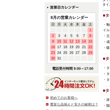
タイ
■
タ
8月の営業カレンダー
日
月
火
水
木
金
土
・
釉
1
イル
2
3
4
5
6
7
8
・
主
9
10
11
12
13
14
15
・
成
16
17
18
19
20
21
22
・
吸
23
24
25
26
27
28
29
30
31
■
タ
・
タ
電話受付時間 9:00～17:00
・
タ
・
タ
■
タ
初めてのお客様へ
・
床
豊富な品揃えと安さの秘密は？
・
階