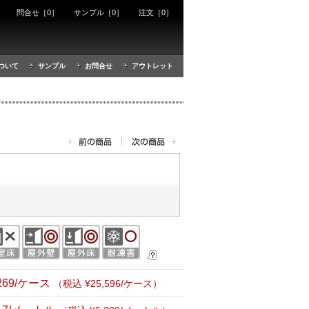
ート
問合せ［0］
サンプル［0］
注文［0］
ついて
サンプル
お問合せ
アウトレット
,269/ケース
（税込 ¥25,596/ケース）