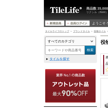
商品数 35,
リクシル（INA
ようこそ 
タイルライフのトップ
＞
ブランドタイル
＞
役物タイル
＞
役
タイルを探す