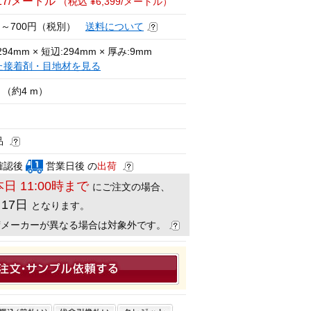
817/メートル
（税込 ¥6,399/メートル）
円～700円（税別）
送料について
94mm × 短辺:294mm × 厚み:9mm
た接着剤・目地材を見る
（約4 m）
品
確認後
営業日後 の
出荷
本日 11:00時まで
にご注文の場合、
月17日
となります。
荷メーカーが異なる場合は対象外です。