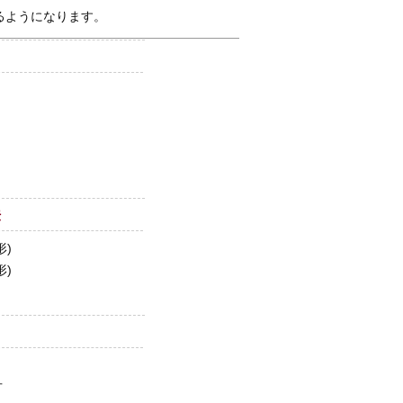
るようになります。
法
形)
形)
方