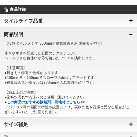
商品詳細
タイルライフ品番
商品説明
【役物タイル メシア 300mm角視覚障害者用 誘導表示型 4】
歩きやすさを配慮した石面のテクスチュア。
ベーシックな色使いが落ち着いたフロアを演出します。
【注意事項】
●焼きもの特有の色幅があります。
●100mm角・150mm角スロープの面状はフラットです。
●視覚障害者用タイルは300mm角のみ常時生産品です。
【施工上のご注意】
●常時水濡れする床へのご使用は避けてください。
●
この商品のおすすめ接着剤・目地材はこちら >>
※パソコン等の画面の特性や設定により、実物の色や質感と異なる場合がご
ざいますので、ご注意ください。
サイズ補足