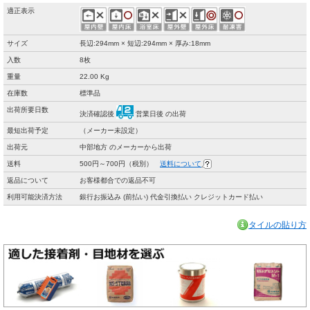
適正表示
サイズ
長辺:294mm × 短辺:294mm × 厚み:18mm
入数
8枚
重量
22.00 Kg
在庫数
標準品
出荷所要日数
決済確認後
営業日後 の出荷
最短出荷予定
（メーカー未設定）
出荷元
中部地方 のメーカーから出荷
送料
500円～700円（税別）
送料について
返品について
お客様都合での返品不可
利用可能決済方法
銀行お振込み (前払い) 代金引換払い クレジットカード払い
タイルの貼り方