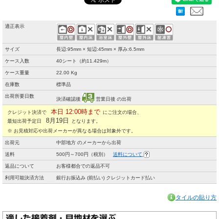
適正表示
サイズ
長辺:95mm × 短辺:45mm × 厚み:6.5mm
ケース入数
40シート（約11.429m）
ケース重量
22.00 Kg
在庫数
標準品
出荷所要日数
決済確認後
営業日後 の出荷
本日 12:00時まで
クレジット決済で
にご注文の場合、
8月19日
最短出荷予定日
となります。
※ お見積対応や出荷メーカーが異なる場合は対象外です。
出荷元
中部地方 のメーカーから出荷
送料
500円～700円（税別）
送料について
返品について
お客様都合での返品不可
利用可能決済方法
銀行お振込み (前払い) クレジットカード払い
タイルの貼り方