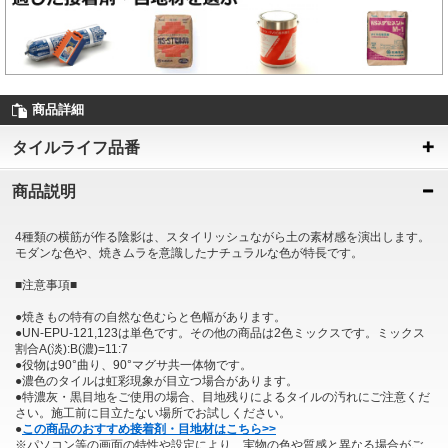
商品詳細
タイルライフ品番
商品説明
4種類の横筋が作る陰影は、スタイリッシュながら土の素材感を演出します。
モダンな色や、焼きムラを意識したナチュラルな色が特長です。
■注意事項■
●焼きもの特有の自然な色むらと色幅があります。
●UN-EPU-121,123は単色です。その他の商品は2色ミックスです。ミックス
割合A(淡):B(濃)=11:7
●役物は90°曲り、90°マグサ共一体物です。
●濃色のタイルは虹彩現象が目立つ場合があります。
●特濃灰・黒目地をご使用の場合、目地残りによるタイルの汚れにご注意くだ
さい。施工前に目立たない場所でお試しください。
●
この商品のおすすめ接着剤・目地材はこちら>>
※パソコン等の画面の特性や設定により、実物の色や質感と異なる場合がご