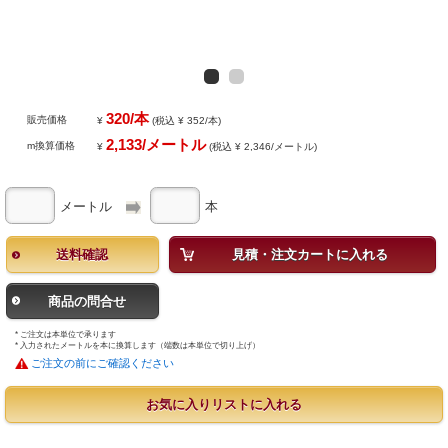
320/本
販売価格
¥
(税込 ¥ 352/本)
2,133/メートル
m換算価格
¥
(税込 ¥ 2,346/メートル)
メートル
本
送料確認
見積・注文カートに入れる
商品の問合せ
* ご注文は本単位で承ります
* 入力されたメートルを本に換算します（端数は本単位で切り上げ）
ご注文の前にご確認ください
お気に入りリストに入れる