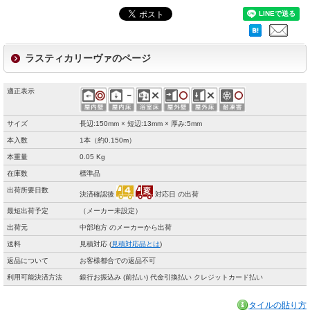
ラスティカリーヴァのページ
適正表示
サイズ
長辺:150mm × 短辺:13mm × 厚み:5mm
本入数
1本（約0.150m）
本重量
0.05 Kg
在庫数
標準品
出荷所要日数
決済確認後
対応日 の出荷
最短出荷予定
（メーカー未設定）
出荷元
中部地方 のメーカーから出荷
送料
見積対応 (
見積対応品とは
)
返品について
お客様都合での返品不可
利用可能決済方法
銀行お振込み (前払い) 代金引換払い クレジットカード払い
タイルの貼り方