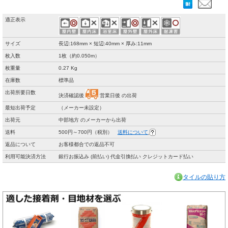
適正表示
サイズ
長辺:168mm × 短辺:40mm × 厚み:11mm
枚入数
1枚（約0.050m）
枚重量
0.27 Kg
在庫数
標準品
出荷所要日数
決済確認後
営業日後 の出荷
最短出荷予定
（メーカー未設定）
出荷元
中部地方 のメーカーから出荷
送料
500円～700円（税別）
送料について
返品について
お客様都合での返品不可
利用可能決済方法
銀行お振込み (前払い) 代金引換払い クレジットカード払い
タイルの貼り方