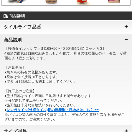
商品詳細
タイルライフ品番
商品説明
【役物タイル クレファS (168+50)×40 90°曲(接着) ロック面 3】
4種類の面状は自由な組み合わせが可能で、和音の様な面状のハーモニーが壁
面をより豊かに彩ります。
【注意事項】
●焼きもの特有の色幅があります。
●役物は全て接着加工となります。
●突きつけ目地による施工は避けてください。
【施工上のご注意】
●塗り目地はタイル表面に目地残りする場合があります。
十分配慮して施工を行ってください。
●施工後は十分な目地洗いを行ってください。
●
レンガタイル(外壁タイル)用の接着剤・目地材はこちら >>
※パソコン等の画面の特性や設定により、実物の色や質感と異なる場合がご
ざいますので、ご注意ください。
サイズ補足