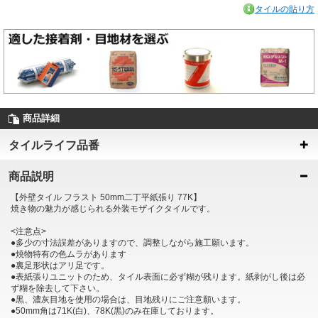
タイルの貼り方
商品詳細
タイルライフ品番
商品説明
【外壁タイル フラスト 50mm二丁平紙張り 77K】
焼き物の魅力が感じられる外装モザイクタイルです。
<注意点>
●多少の寸法誤差がありますので、調整しながら施工願います。
●焼物特有の色ムラがあります
●裏足形状はアリ足です。
●表紙張りユニットのため、タイル表面に必ず糊が残ります。紙剥がし後は必
ず糊を除去して下さい。
●黒、濃灰目地を使用の場合は、目地残りにご注意願います。
●50mm角は71K(白)、78K(黒)のみ在庫しております。