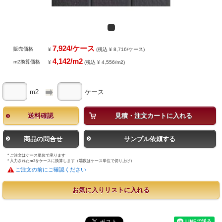
7,924/ケース
販売価格
¥
(税込 ¥ 8,716/ケース)
4,142/m2
m2換算価格
¥
(税込 ¥ 4,556/m2)
m2
ケース
送料確認
見積・注文カートに入れる
商品の問合せ
サンプル依頼する
* ご注文はケース単位で承ります
* 入力されたm2をケースに換算します（端数はケース単位で切り上げ）
ご注文の前にご確認ください
お気に入りリストに入れる