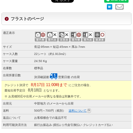
フラストのページ
適正表示
サイズ
長辺:95mm × 短辺:45mm × 厚み:7mm
ケース入数
22シート（約1.913m2）
ケース重量
24.50 Kg
在庫数
標準品
出荷所要日数
決済確認後
営業日後 の出荷
8月17日 11:00時まで
クレジット決済で
にご注文の場合、
8月18日
最短出荷予定日
となります。
※ お見積対応や出荷メーカーが異なる場合は対象外です。
出荷元
中部地方 のメーカーから出荷
送料
500円～700円（税別）
送料について
返品について
お客様都合での返品不可
利用可能決済方法
銀行お振込み (前払い) 代金引換払い クレジットカード払い