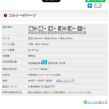
コルトーのページ
適正表示
サイズ
長辺:195mm × 短辺:40mm × 厚み:15mm
ケース入数
75枚（約0.750m2）
ケース重量
22.00 Kg
在庫数
標準品
出荷所要日数
決済確認後
営業日後 の出荷
最短出荷予定
（メーカー未設定）
出荷元
中部地方 のメーカーから出荷
送料
500円～700円（税別）
送料について
返品について
お客様都合での返品不可
利用可能決済方法
銀行お振込み (前払い) 代金引換払い クレジットカード払い
タイルの貼り方