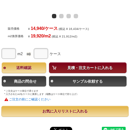
14,940/ケース
販売価格
¥
(税込 ¥ 16,434/ケース)
19,920/m2
m2換算価格
¥
(税込 ¥ 21,912/m2)
m2
ケース
送料確認
見積・注文カートに入れる
商品の問合せ
サンプル依頼する
* ご注文はケース単位で承ります
* 入力されたm2をケースに換算します（端数はケース単位で切り上げ）
ご注文の前にご確認ください
お気に入りリストに入れる