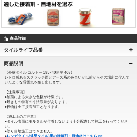
商品詳細
タイルライフ品番
商品説明
【外壁タイル コルトー 195×40角平 408】
レトロ感あるスクラッチ面とアース系の色合いが以前からその場所に佇んで
いたような雰囲気を醸し出します。
【注意事項】
●釉薬による大きな色幅が特徴です。
●焼きもの特有の寸法誤差があります。
●役物は全て接着加工となります。
【施工上のご注意】
●タイル表面にモルタルが付着しないよう十分配慮して施工を行ってくださ
い。
●塗り目地施工はできません。
●
レンガタイル(外壁タイル)用の接着剤・目地材はこちら >>