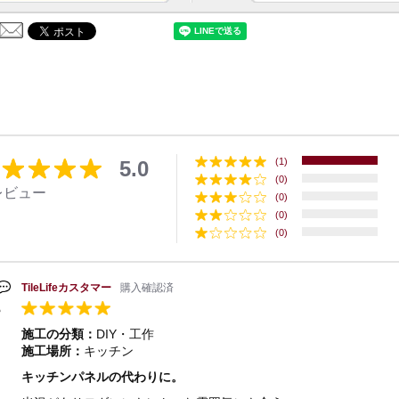
(1)
5.0
(0)
レビュー
(0)
(0)
(0)
TileLifeカスタマー
購入確認済
施工の分類：
DIY・工作
施工場所：
キッチン
キッチンパネルの代わりに。