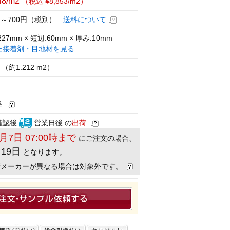
48/m2
（税込 ¥8,853/m2）
円～700円（税別）
送料について
27mm × 短辺:60mm × 厚み:10mm
た接着剤・目地材を見る
（約1.212 m2）
品
確認後
営業日後 の
出荷
8月7日 07:00時まで
にご注文の場合、
月19日
となります。
荷メーカーが異なる場合は対象外です。