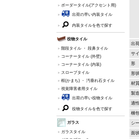
ボーダータイル(アクセント用)
出荷の早い内装タイル
内装タイルを色で探す
役物タイル
出
階段タイル ・ 段鼻タイル
サ
コーナータイル (外壁)
形
コーナータイル (内装)
スロープタイル
形
框(かまち) ・ 汚垂れ石タイル
材
視覚障害者用タイル
製
出荷の早い役物タイル
適
役物タイルを色で探す
梱
ガラス
シ
ガラスタイル
面