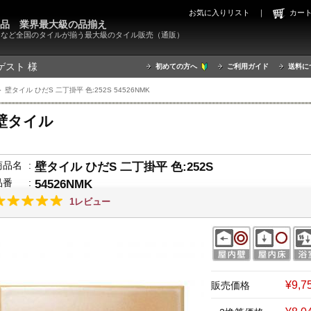
お気に入りリスト
｜
カ
000品 業界最大級の品揃え
X）など全国のタイルが揃う最大級のタイル販売（通販）
ゲスト 様
初めての方へ
ご利用ガイド
送料に
 壁タイル ひだS 二丁掛平 色:252S 54526NMK
壁タイル
商品名
:
壁タイル ひだS 二丁掛平 色:252S
品番
:
54526NMK
1レビュー
¥9,
販売価格