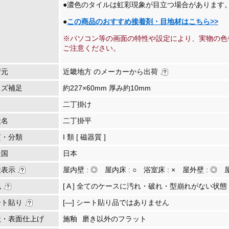
●濃色のタイルは虹彩現象が目立つ場合があります
●
この商品のおすすめ接着剤・目地材はこちら>>
※パソコン等の画面の特性や設定により、実物の色
ご注意ください。
荷元
近畿地方 のメーカーから出荷
イズ補足
約227×60mm 厚み約10mm
二丁掛け
状名
二丁掛平
質・分類
I 類 [ 磁器質 ]
造国
日本
性表示
屋内壁 :
◎
屋内床 :
○
浴室床 :
×
屋外壁 :
◎
包
[ A ] 全てのケースに汚れ・破れ・型崩れがない状態
ート貼り
[―] シート貼り品ではありません
状・表面仕上げ
施釉
磨き以外のフラット