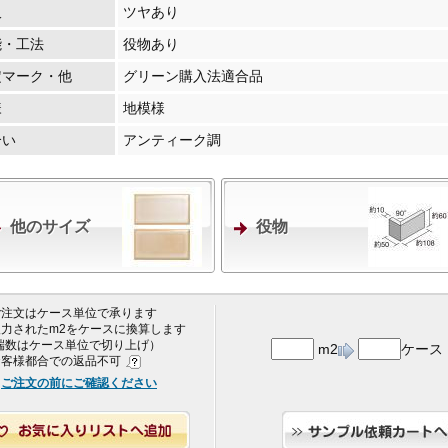
沢
ツヤあり
能・工法
役物あり
定マーク・他
グリーン購入法適合品
様
地模様
合い
アンティーク調
他のサイズ
役物
 ご注文はケース単位で承ります
 入力されたm2をケースに換算します
端数はケース単位で切り上げ）
m2
ケース
 お客様都合での返品不可
ご注文の前にご確認ください