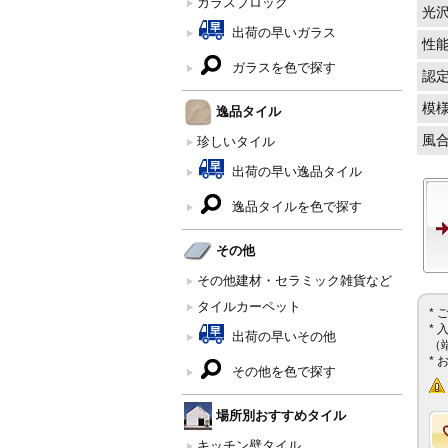
ガラスブロック
光
出荷の早いガラス
性
ガラスを色で探す
認
模
逸品タイル
風
珍しいタイル
出荷の早い逸品タイル
逸品タイルを色で探す
その他
その他建材・セラミック雑貨など
タイルカーペット
*
*
出荷の早いその他
（
*
その他を色で探す
場所別おすすめタイル
キッチン壁タイル