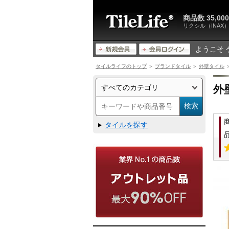
商品数 35,
リクシル（INA
ようこそ 
タイルライフのトップ
＞
ブランドタイル
＞
外壁タイル
＞
外
タイルを探す