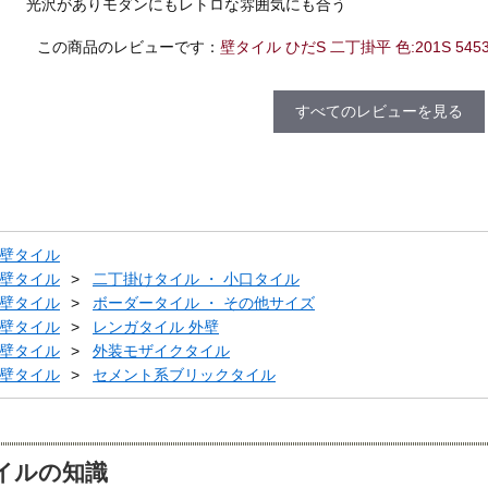
光沢がありモダンにもレトロな雰囲気にも合う
この商品のレビューです：
壁タイル ひだS 二丁掛平 色:201S 545
すべてのレビューを見る
壁タイル
壁タイル
二丁掛けタイル ・ 小口タイル
壁タイル
ボーダータイル ・ その他サイズ
壁タイル
レンガタイル 外壁
壁タイル
外装モザイクタイル
壁タイル
セメント系ブリックタイル
イルの知識