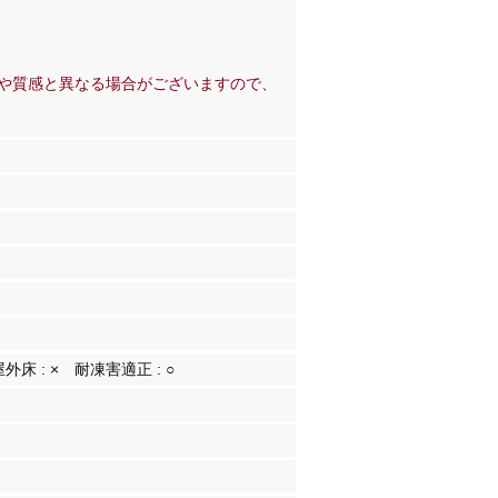
。
や質感と異なる場合がございますので、
屋外床 :
×
耐凍害適正 :
○