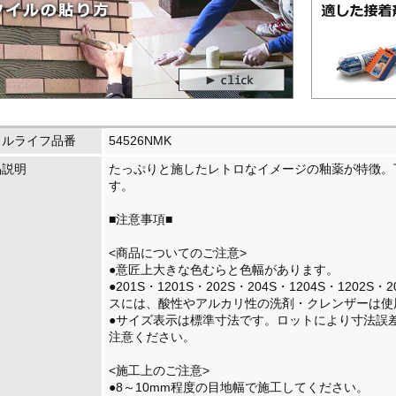
イルライフ品番
54526NMK
品説明
たっぷりと施したレトロなイメージの釉薬が特徴。
す。
■注意事項■
<商品についてのご注意>
●意匠上大きな色むらと色幅があります。
●201S・1201S・202S・204S・1204S・1202S
スには、酸性やアルカリ性の洗剤・クレンザーは使
●サイズ表示は標準寸法です。ロットにより寸法誤
注意ください。
<施工上のご注意>
●8～10mm程度の目地幅で施工してください。