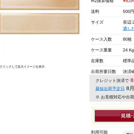
¥8,0
m2換算価格
送料
500
サイズ
長辺:2
適し
ケース入数
80枚
ケース重量
24 Kg
在庫数
標準
クリックして拡大イメージを表示
出荷所要日数
決済
クレジット決済で
8
最短出荷予定日
※ お見積対応や出
利用可能