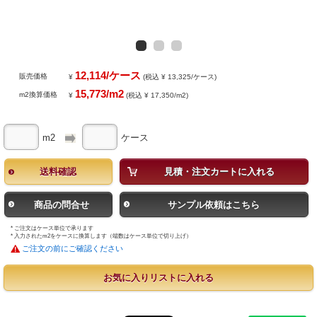
12,114/ケース
販売価格
¥
(税込 ¥ 13,325/ケース)
15,773/m2
m2換算価格
¥
(税込 ¥ 17,350/m2)
m2
ケース
送料確認
見積・注文カートに入れる
商品の問合せ
サンプル依頼はこちら
* ご注文はケース単位で承ります
* 入力されたm2をケースに換算します（端数はケース単位で切り上げ）
ご注文の前にご確認ください
お気に入りリストに入れる