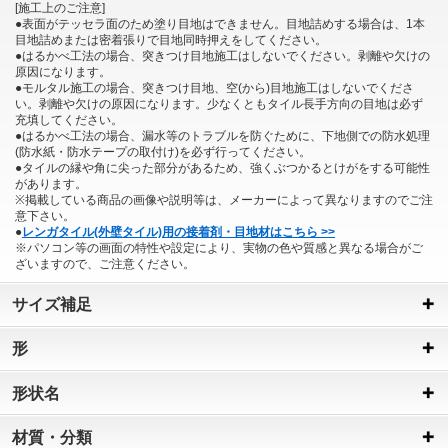
[施工上のご注意]
●表面がテッセラ面のため塗り目地はできません。目地詰めする場合は、1本
目地詰めまたは密着張りで目地同時押えをしてください。
●はるかべ工法の場合、突きつけ目地施工はしないでください。剥離や欠けの
原因になります。
●モルタル施工の場合、突きつけ目地、空(から)目地施工はしないでくださ
い。剥離や欠けの原因になります。少なくともタイル長手方向の目地は必ず
充填してください。
●はるかべ工法の場合、漏水等のトラブルを防ぐために、下地側での防水処理
(防水紙・防水テープの取付け)を必ず行ってください。
●タイルの縁や角に尖った部分があるため、強くぶつかるとけがをする可能性
があります。
※掲載している商品の画像や説明等は、メーカーによって異なりますのでご注
意下さい。
●
レンガタイル(外壁タイル)用の接着剤・目地材はこちら >>
※パソコン等の画面の特性や設定により、実物の色や質感と異なる場合がご
ざいますので、ご注意ください。
サイズ補足
形
形状名
材質・分類