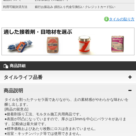
利用可能決済方法
銀行お振込み (前払い) 代金引換払い クレジットカード払い
タイルの貼り方
商品詳細
タイルライフ品番
商品説明
タイルを割ったテッセラ面でありながら、土の素材感がやわらかな味わいを
醸し出します。
[商品の留意点]
●接着剤張り工法、モルタル施工共用商品です。
●表面が凹凸になっていますので、厚さは13mmを中心にバラツキがありま
す。記載値は最大値です。
●標準価格およびあたり枚数にロスは含まれていません。
●浴室・キッチンバック等では使用できません。