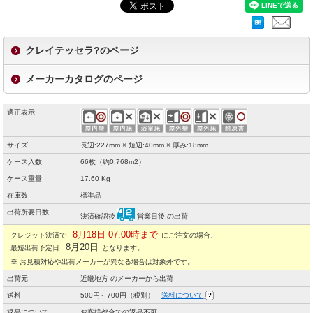
クレイテッセラ?のページ
メーカーカタログのページ
適正表示
サイズ
長辺:227mm × 短辺:40mm × 厚み:18mm
ケース入数
66枚（約0.768m2）
ケース重量
17.60 Kg
在庫数
標準品
出荷所要日数
決済確認後
営業日後 の出荷
8月18日 07:00時まで
クレジット決済で
にご注文の場合、
8月20日
最短出荷予定日
となります。
※ お見積対応や出荷メーカーが異なる場合は対象外です。
出荷元
近畿地方 のメーカーから出荷
送料
500円～700円（税別）
送料について
返品について
お客様都合での返品不可