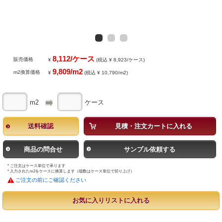
8,112/ケース
販売価格
¥
(税込 ¥ 8,923/ケース)
9,809/m2
m2換算価格
¥
(税込 ¥ 10,790/m2)
m2
ケース
送料確認
見積・注文カートに入れる
商品の問合せ
サンプル依頼する
* ご注文はケース単位で承ります
* 入力されたm2をケースに換算します（端数はケース単位で切り上げ）
ご注文の前にご確認ください
お気に入りリストに入れる