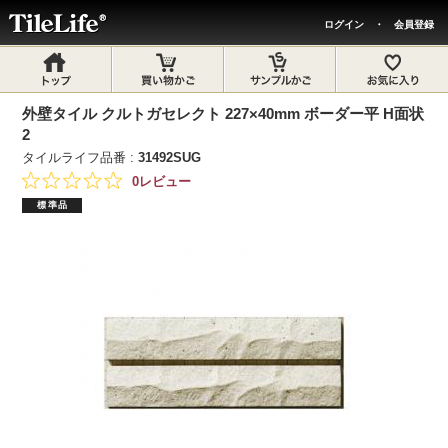
ログイン
・
会員登録
外壁タイル クルトガセレクト 227×40mm ボーダー平 H面状
2
タイルライフ品番 :
31492SUG
0レビュー
標準品