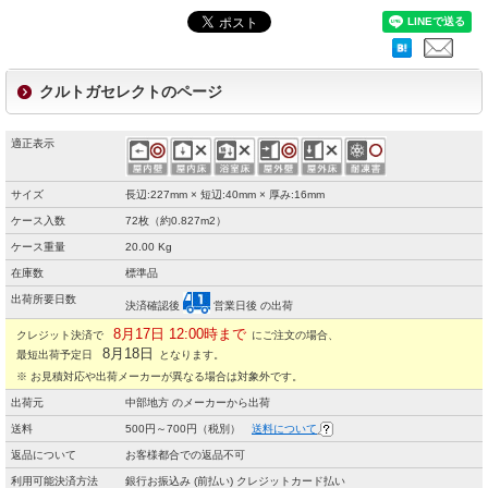
クルトガセレクトのページ
適正表示
サイズ
長辺:227mm × 短辺:40mm × 厚み:16mm
ケース入数
72枚（約0.827m2）
ケース重量
20.00 Kg
在庫数
標準品
出荷所要日数
決済確認後
営業日後 の出荷
8月17日 12:00時まで
クレジット決済で
にご注文の場合、
8月18日
最短出荷予定日
となります。
※ お見積対応や出荷メーカーが異なる場合は対象外です。
出荷元
中部地方 のメーカーから出荷
送料
500円～700円（税別）
送料について
返品について
お客様都合での返品不可
利用可能決済方法
銀行お振込み (前払い) クレジットカード払い