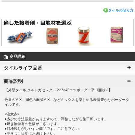
タイルの貼り方
商品詳細
タイルライフ品番
商品説明
【外壁タイル クルトガセレクト 227×40mm ボーダー平 H面状 2】
色番のMIX、同色の面状MIX、などミックスを楽しめる表情豊かなボーダータ
イルです。
<注意点>
●多少の寸法誤差がありますので、調整しながら施工願います。
●焼き物特有の色幅がこざいます。
●目地残りがしやすい商品です。こ注意下さい。
●突きつけ目地はお避け下さい。