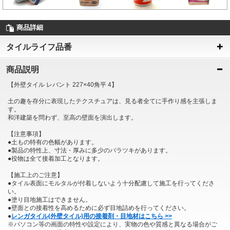
商品詳細
タイルライフ品番
商品説明
【外壁タイル レバント 227×40角平 4】
土の趣を存分に表現したテクスチュアは、見る者全てに手作り感を主張しま
す。
和洋建築を問わず、至高の壁面を演出します。
【注意事項】
●土もの特有の色幅があります。
●製品の特性上、寸法・厚みに多少のバラツキがあります。
●役物は全て接着加工となります。
【施工上のご注意】
●タイル表面にモルタルが付着しないよう十分配慮して施工を行ってくださ
い。
●塗り目地施工はできません。
●壁面との接着性を高めるために必ず目地詰めを行ってください。
●
レンガタイル(外壁タイル)用の接着剤・目地材はこちら >>
※パソコン等の画面の特性や設定により、実物の色や質感と異なる場合がご