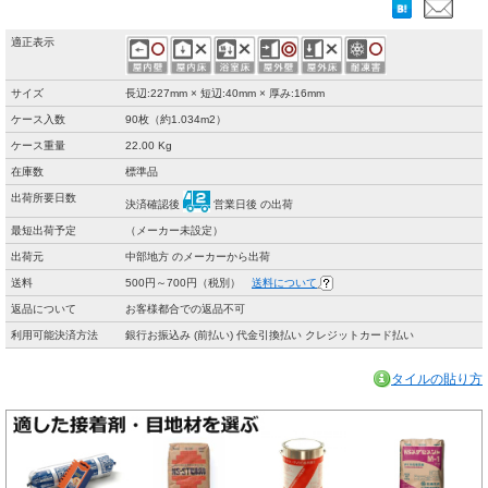
適正表示
サイズ
長辺:227mm × 短辺:40mm × 厚み:16mm
ケース入数
90枚（約1.034m2）
ケース重量
22.00 Kg
在庫数
標準品
出荷所要日数
決済確認後
営業日後 の出荷
最短出荷予定
（メーカー未設定）
出荷元
中部地方 のメーカーから出荷
送料
500円～700円（税別）
送料について
返品について
お客様都合での返品不可
利用可能決済方法
銀行お振込み (前払い) 代金引換払い クレジットカード払い
タイルの貼り方