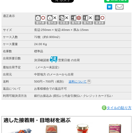
適正表示
サイズ
長辺:250mm × 短辺:40mm × 厚み:15mm
ケース入数
72枚（約0.900m2）
ケース重量
24.00 Kg
在庫数
標準品
出荷所要日数
決済確認後
営業日後 の出荷
最短出荷予定
（メーカー未設定）
出荷元
中部地方 のメーカーから出荷
送料
500円～700円（税別）
送料について
返品について
お客様都合での返品不可
利用可能決済方法
銀行お振込み (前払い) 代金引換払い クレジットカード払い
タイルの貼り方