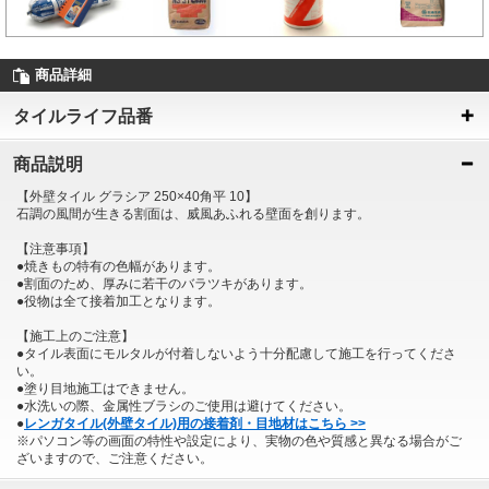
商品詳細
タイルライフ品番
商品説明
【外壁タイル グラシア 250×40角平 10】
石調の風間が生きる割面は、威風あふれる壁面を創ります。
【注意事項】
●焼きもの特有の色幅があります。
●割面のため、厚みに若干のバラツキがあります。
●役物は全て接着加工となります。
【施工上のご注意】
●タイル表面にモルタルが付着しないよう十分配慮して施工を行ってくださ
い。
●塗り目地施工はできません。
●水洗いの際、金属性ブラシのご使用は避けてください。
●
レンガタイル(外壁タイル)用の接着剤・目地材はこちら >>
※パソコン等の画面の特性や設定により、実物の色や質感と異なる場合がご
ざいますので、ご注意ください。