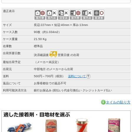
適正表示
サイズ
長辺:227mm × 短辺:40mm × 厚み:13mm
ケース入数
90枚（約1.034m2）
ケース重量
21.50 Kg
在庫数
標準品
出荷所要日数
決済確認後
営業日後 の出荷
最短出荷予定
（メーカー未設定）
出荷元
中部地方 のメーカーから出荷
送料
500円～700円（税別）
送料について
返品について
お客様都合での返品不可
利用可能決済方法
銀行お振込み (前払い) 代金引換払い クレジットカード払い
タイルの貼り方