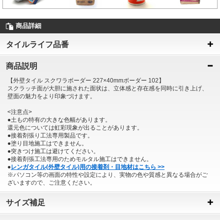
商品詳細
タイルライフ品番
商品説明
【外壁タイル スクワラボーダー 227×40mmボーダー 102】
スクラッチ面が大胆に施された面状は、立体感と存在感を同時に引き上げ、
壁面の魅力をより印象づけます。
<注意点>
●土もの特有の大きな色幅があります。
還元色については虹彩現象が出ることがあります。
●接着剤張り工法専用製品です。
●塗り目地施工はできません。
●突きつけ施工は避けてください。
●接着剤張工法専用のためモルタル施工はできません。
●
レンガタイル(外壁タイル)用の接着剤・目地材はこちら >>
※パソコン等の画面の特性や設定により、実物の色や質感と異なる場合がご
ざいますので、ご注意ください。
サイズ補足