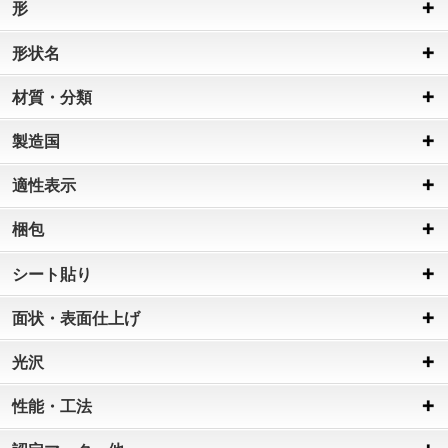
形
形状名
材質・分類
製造国
適性表示
梱包
シート貼り
面状・表面仕上げ
光沢
性能・工法