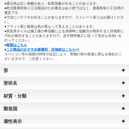
●還元色は広い色幅があり、虹彩現象が出ることがあります。
●乾式接着剤張り工法製品のため裏足はあり状ではなく、接着剤張り工法用の
裏足です。
●寸法にバラツキが出ることがありますので、ストレート張りはお避けくださ
い。
●フラット面と粗面は色が異なって見えることがあります。
●黒色系タイルは施工後の希塩酸による清掃時に塩酸分が残存すると目地部に
汚れが発生することがありますので、必ず標準施工に従って充分な水洗いを
行ってください。
●
粗面はこちら
●
この商品のおすすめ接着剤・目地材はこちら>>
※パソコン等の画面の特性や設定により、実物の色や質感と異なる場合がご
ざいますので、ご注意ください。
形
形状名
材質・分類
製造国
適性表示