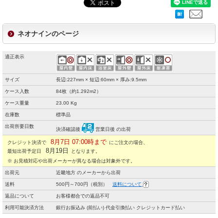
ネオナインのページ
適正表示
サイズ
長辺:227mm × 短辺:60mm × 厚み:9.5mm
ケース入数
84枚（約1.292m2）
ケース重量
23.00 Kg
在庫数
標準品
出荷所要日数
決済確認後
営業日後 の出荷
8月7日 07:00時まで
クレジット決済で
にご注文の場合、
8月19日
最短出荷予定日
となります。
※ お見積対応や出荷メーカーが異なる場合は対象外です。
出荷元
近畿地方 のメーカーから出荷
送料
500円～700円（税別）
送料について
返品について
お客様都合での返品不可
利用可能決済方法
銀行お振込み (前払い) 代金引換払い クレジットカード払い