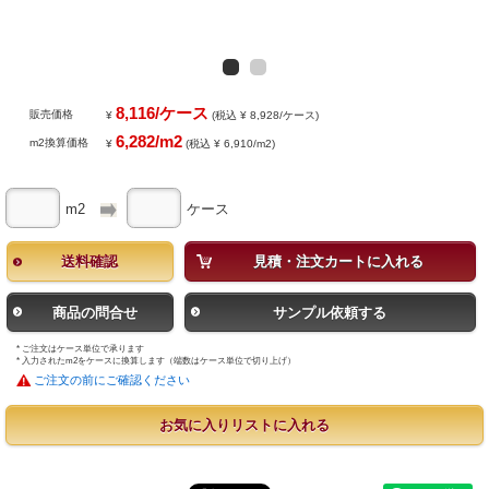
8,116/ケース
販売価格
¥
(税込 ¥ 8,928/ケース)
6,282/m2
m2換算価格
¥
(税込 ¥ 6,910/m2)
m2
ケース
送料確認
見積・注文カートに入れる
商品の問合せ
サンプル依頼する
* ご注文はケース単位で承ります
* 入力されたm2をケースに換算します（端数はケース単位で切り上げ）
ご注文の前にご確認ください
お気に入りリストに入れる