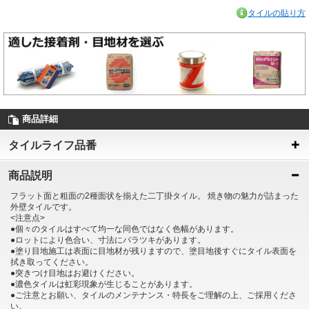
タイルの貼り方
商品詳細
タイルライフ品番
商品説明
フラット面と粗面の2種面状を揃えた二丁掛タイル。 焼き物の魅力が詰まった
外壁タイルです。
<注意点>
●個々のタイルはすべて均一な同色ではなく色幅があります。
●ロットにより色合い、寸法にバラツキがあります。
●塗り目地施工は表面に目地材が残りますので、塗目地後すぐにタイル表面を
拭き取ってください。
●突きつけ目地はお避けください。
●濃色タイルは虹彩現象が生じることがあります。
●ご注意とお願い、タイルのメンテナンス・特長をご理解の上、ご採用くださ
い。