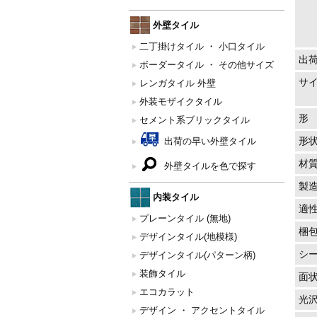
外壁タイル
二丁掛けタイル ・ 小口タイル
出
ボーダータイル ・ その他サイズ
サ
レンガタイル 外壁
外装モザイクタイル
形
セメント系ブリックタイル
形
出荷の早い外壁タイル
材
外壁タイルを色で探す
製
内装タイル
適
プレーンタイル (無地)
梱
デザインタイル(地模様)
シ
デザインタイル(パターン柄)
装飾タイル
面
エコカラット
光
デザイン ・ アクセントタイル