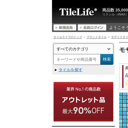
商品数 35,
リクシル（INA
ようこそ 
タイルライフのトップ
＞
ブランドタイル
＞
モザイクタ
モ
タイルを探す