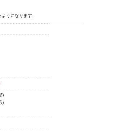
るようになります。
法
形)
形)