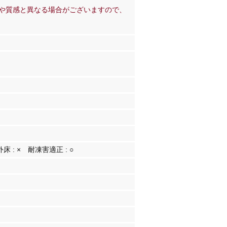
や質感と異なる場合がございますので、
外床 :
×
耐凍害適正 :
○