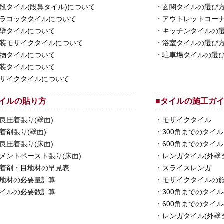
段タイル(段鼻タイル)について
・
玄関タイルの選び
ラコッタタイルについて
・
アウトレットコー
壁タイルについて
・
キッチンタイルの
装モザイクタイルについて
・
浴室タイルの選び
物タイルについて
・
駐車場タイルの選び
装タイルについて
ザイクタイルについて
イルの貼り方
■
タイルの施工ガ
良圧着張り(壁面)
・
モザイクタイル
着剤張り(壁面)
・
300角までのタイル
良圧着張り(床面)
・
600角までのタイル
メントペースト張り(床面)
・
レンガタイル(外壁
着剤・目地材の早見表
・
スライスレンガ
地材の必要量計算
・
モザイクタイルの
イルの必要数計算
・
300角までのタイ
・
600角までのタイ
・
レンガタイル(外壁