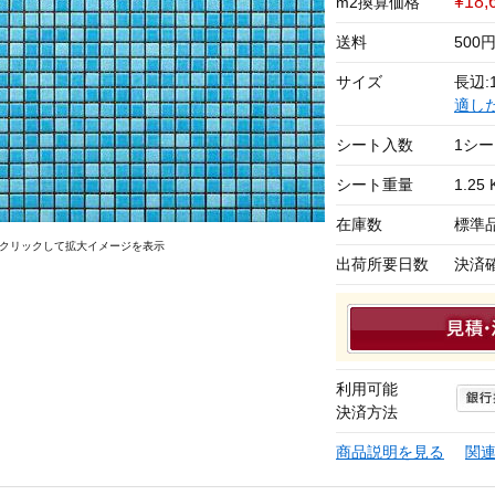
¥18,
m2換算価格
送料
500
サイズ
長辺:1
適し
シート入数
1シ
シート重量
1.25 
在庫数
標準
クリックして拡大イメージを表示
出荷所要日数
決済
利用可能
決済方法
商品説明を見る
関