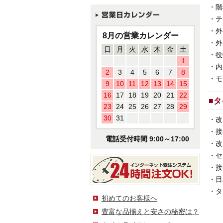
・
階
・
テ
・
外
8月の営業カレンダー
・
外
日
月
火
水
木
金
土
・
役
1
・
内
2
3
4
5
6
7
8
・
モ
9
10
11
12
13
14
15
16
17
18
19
20
21
22
■
タ
23
24
25
26
27
28
29
30
31
・
改
・
接
電話受付時間 9:00～17:00
・
改
・
セ
・
接
・
目
・
タ
初めてのお客様へ
豊富な品揃えと安さの秘密は？