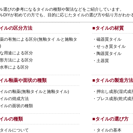
ル選びの参考になるタイルの種類や製法などをご紹介しています。
ルDIYが初めての方でも、目的に応じたタイルの選び方や貼り方がわか
イルの区分方法
■
タイルの材質
薬の有無による区分(無釉タイ ルと施釉タ
・
磁器質タイル
)
・
せっき質タイル
な用途による区分
・
陶器質タイル
形方法による区分
・
土器質
水率による区分
イル釉薬や面状の種類
■
タイルの製造方
イルの釉薬(無釉タイルと施釉タイル)
・
押出し成形(湿式成
イルの焼成方法
・
プレス成形(乾式成
イルの面状の種類
イルの種類
■
タイルの選び方
タイルについて
・
タイルの基本