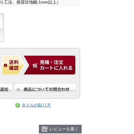
り工法、推奨目地幅:1mm以上）
タイルの貼り方
レビューを書く