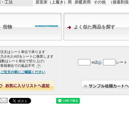
能・工法
居室床（上履き）用
床暖房用
その他
（接着剤張
役物
よく似た商品を探す
 ご注文はシート単位で承ります
 入力されたm2をシートに換算します
端数はシート単位で切り上げ）
m2
シート
 お客様都合での返品不可
ご注文の前にご確認ください