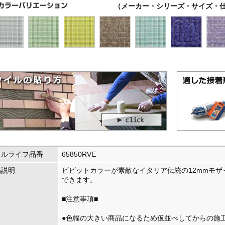
（メーカー・シリーズ・サイズ・
イルライフ品番
65850RVE
品説明
ビビットカラーが素敵なイタリア伝統の12mmモ
できます。
■注意事項■
●色幅の大きい商品になるため仮並べしてからの施