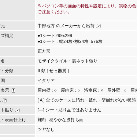
※パソコン等の画面の特性や設定により、実物の色
ご注意ください。
荷元
中部地方 のメーカーから出荷
イズ補足
●1シート299x299
●1シート : 縦24粒×横24粒=576粒
正方形
状名
モザイクタイル・裏ネット張り
質・分類
II 類 [ せっ器質 ]
造国
イタリア
性表示
屋内壁 :
○
屋内床 :
○
浴室床 :
×
屋外壁 :
○
屋
包
[ A ] 全てのケースに汚れ・破れ・型崩れがない状態
ート貼り
[―] シート貼り品ではありません
状・表面仕上げ
施釉
穏やかな波打ち面
沢
ツヤなし