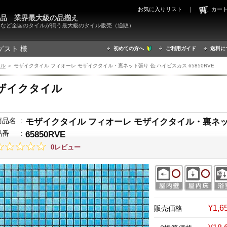
お気に入りリスト
｜
カ
000品 業界最大級の品揃え
X）など全国のタイルが揃う最大級のタイル販売（通販）
ゲスト 様
初めての方へ
ご利用ガイド
送料に
イル
＞ モザイクタイル フィオーレ モザイクタイル・裏ネット張り 色:ハイビスカス 65850RVE
ザイクタイル
商品名
:
モザイクタイル フィオーレ モザイクタイル・裏ネッ
品番
:
65850RVE
0レビュー
¥1,
販売価格