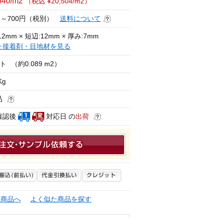
640/m2
（税込 ¥20,504/m2）
円～700円（税別）
送料について
2mm × 短辺:12mm × 厚み:7mm
た接着剤・目地材を見る
ート
（約0.089 m2）
Kg
品
確認後
対応日 の
出荷
連商品へ
よく似た商品を探す