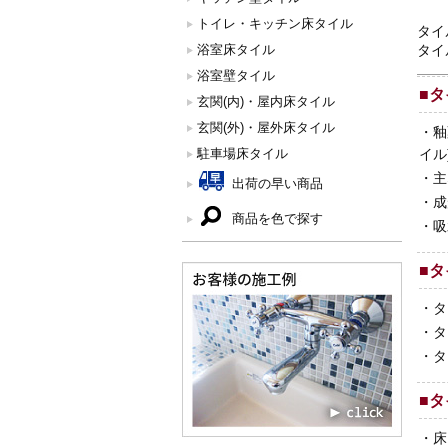
トイレ・キッチン床タイル
タイ
浴室床タイル
タイ
浴室壁タイル
■
タ
玄関(内)・屋内床タイル
玄関(外)・屋外床タイル
・
釉
駐車場床タイル
イル
・
主
出荷の早い商品
・
成
商品を色で探す
・
吸
■
タ
・
タ
・
タ
・
タ
■
タ
・
床