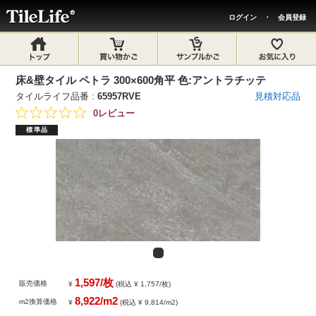
ログイン
・
会員登録
床&壁タイル ペトラ 300×600角平 色:アントラチッテ
タイルライフ品番 :
65957RVE
見積対応品
0レビュー
標準品
1,597/枚
販売価格
¥
(税込 ¥ 1,757/枚)
8,922/m2
m2換算価格
¥
(税込 ¥ 9,814/m2)