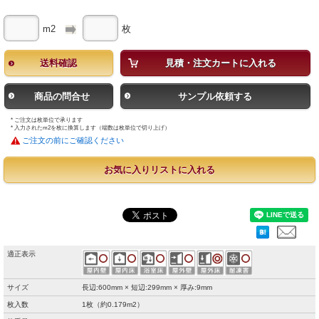
m2
枚
送料確認
見積・注文カートに入れる
商品の問合せ
サンプル依頼する
* ご注文は枚単位で承ります
* 入力されたm2を枚に換算します（端数は枚単位で切り上げ）
ご注文の前にご確認ください
お気に入りリストに入れる
適正表示
サイズ
長辺:600mm × 短辺:299mm × 厚み:9mm
枚入数
1枚（約0.179m2）