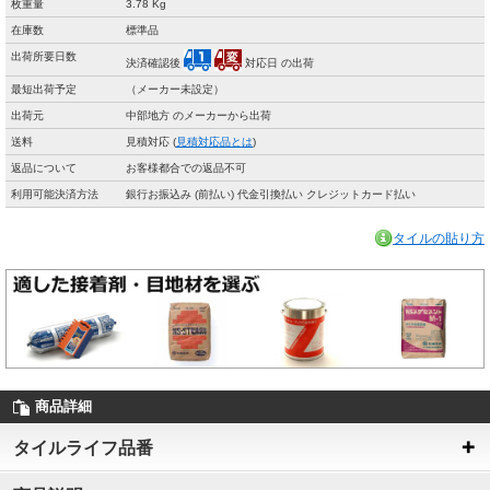
枚重量
3.78 Kg
在庫数
標準品
出荷所要日数
決済確認後
対応日 の出荷
最短出荷予定
（メーカー未設定）
出荷元
中部地方 のメーカーから出荷
送料
見積対応 (
見積対応品とは
)
返品について
お客様都合での返品不可
利用可能決済方法
銀行お振込み (前払い) 代金引換払い クレジットカード払い
タイルの貼り方
商品詳細
タイルライフ品番