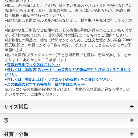
ら施工願います。
●加工上の理由により、ノミ跡が残っている場合や汚れ・サビ等が付着してい
る場合があります。また、裏表の判断は、両面に凹凸があるため、色調・模
様・亀裂・面状等で行ってください。
●目地詰めは表面にモルタルが残らないよう、拭き取りを充分に行ってくださ
い。
●輸送中や施工中及びご使用中に、石の表面の剥離が見られることがあります
が、石材の劣化ではなく、割り肌石材の性質によるものとご理解ください。
●結束梱包の商品は、梱包に時間がかかるため、ご注文数量が多い場合(20m2
程度以上)は、出荷にかかる日数を余分にいただきますことをあらかじめご了
承願います。
●他の玄昌石(ブラックスレート)平とは同石種でも微妙に色味が異なることが
あります。あらかじめご了承願います。
●
玄昌石専用ワックスはこちら >>
●
詳しくは「粘板岩(スレート)、石英岩などの製品特性と注意点」をご参照く
ださい。
●
詳しくは「割肌仕上げ・ラフエッジの石材」をご参照ください。
●
この商品のおすすめ接着剤・目地材はこちら>>
※パソコン等の画面の特性や設定により、実物の色や質感と異なる場合がご
ざいますので、ご注意ください。
サイズ補足
形
材質・分類