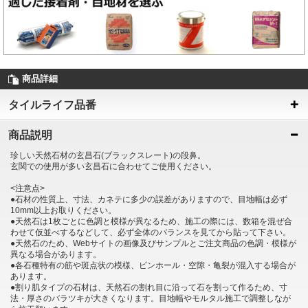
商品詳細
タイルライフ品番
商品説明
珍しい天然石材の玄昌石(ブラックスレート)の段鼻。
玄関での使用が多い玄昌石に合わせてご使用ください。
<注意点>
●石材の性質上、寸法、カネテに多少の誤差がありますので、目地幅は必ず
10mm以上お取りください。
●天然石は1枚ごとに色調と模様が異なるため、施工の際には、数箱を混ぜ合
わせて仮並べするなどして、必ず全体のバランスを見てから貼って下さい。
●天然石のため、Webサイトの画像及びサンプルとご注文商品の色調・模様が
異なる場合があります。
●各石種特有の筋や斑点状の模様、ピンホール・空隙・亀裂が混入する場合が
あります。
●割り肌タイプの石材は、天然石の割れ目に沿って石を割って作るため、寸
法・厚さのバラツキが大きくなります。目地幅やモルタル施工で調整しなが