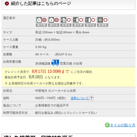
紹介した記事はこちらのページ
適正表示
サイズ
長辺:150mm × 短辺:60mm × 厚み:8mm
ケース入数
20枚（約3.000m）
ケース重量
3.50 Kg
在庫数
49 ケース （約147.0 m）
出荷所要日数
決済確認後
営業日後 の出荷
8月17日 13:00時まで
クレジット決済で
にご注文の場合、
8月18日
最短出荷予定日
となります。
※ お見積対応や出荷メーカーが異なる場合は対象外です。
出荷元
中部地方 のメーカーから出荷
送料
500円～700円（税別）
送料について
返品について
お客様都合での返品不可
利用可能決済方法
銀行お振込み (前払い) クレジットカード払い
タイルの貼り方