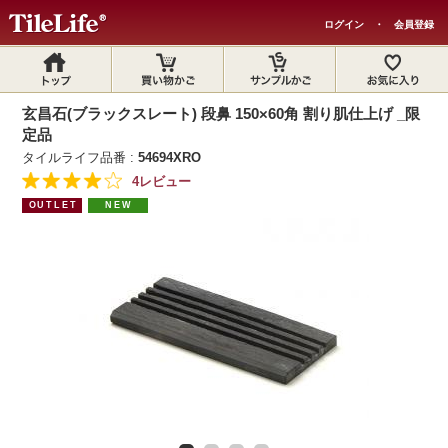
ログイン
・
会員登録
玄昌石(ブラックスレート) 段鼻 150×60角 割り肌仕上げ _限
定品
タイルライフ品番 :
54694XRO
4レビュー
OUTLET
NEW