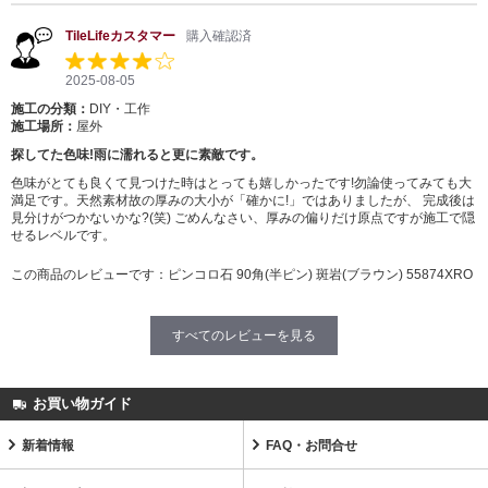
TileLifeカスタマー
購入確認済
2025-08-05
施工の分類：
DIY・工作
施工場所：
屋外
探してた色味!雨に濡れると更に素敵です。
色味がとても良くて見つけた時はとっても嬉しかったです!勿論使ってみても大
満足です。天然素材故の厚みの大小が「確かに!」ではありましたが、 完成後は
見分けがつかないかな?(笑) ごめんなさい、厚みの偏りだけ原点ですが施工で隠
せるレベルです。
この商品のレビューです：
ピンコロ石 90角(半ピン) 斑岩(ブラウン) 55874XRO
すべてのレビューを見る
お買い物ガイド
新着情報
FAQ・お問合せ