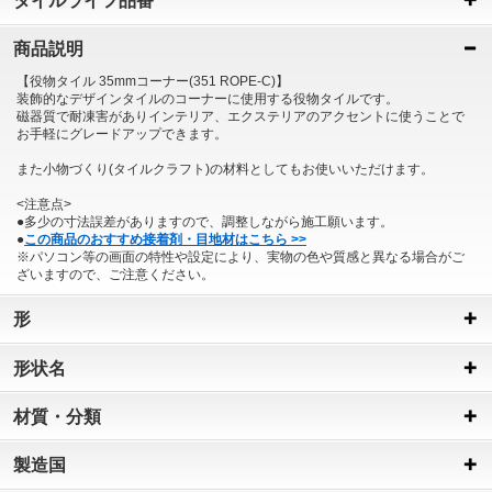
タイルライフ品番
商品説明
【役物タイル 35mmコーナー(351 ROPE-C)】
装飾的なデザインタイルのコーナーに使用する役物タイルです。
磁器質で耐凍害がありインテリア、エクステリアのアクセントに使うことで
お手軽にグレードアップできます。
また小物づくり(タイルクラフト)の材料としてもお使いいただけます。
<注意点>
●多少の寸法誤差がありますので、調整しながら施工願います。
●
この商品のおすすめ接着剤・目地材はこちら >>
※パソコン等の画面の特性や設定により、実物の色や質感と異なる場合がご
ざいますので、ご注意ください。
形
形状名
材質・分類
製造国