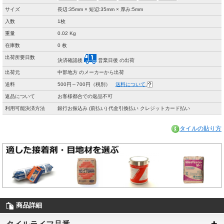
サイズ
長辺:35mm × 短辺:35mm × 厚み:5mm
入数
1枚
重量
0.02 Kg
在庫数
0 枚
出荷所要日数
決済確認後
営業日後 の出荷
出荷元
中部地方 のメーカーから出荷
送料
500円～700円（税別）
送料について
返品について
お客様都合での返品不可
利用可能決済方法
銀行お振込み (前払い) 代金引換払い クレジットカード払い
タイルの貼り方
商品詳細