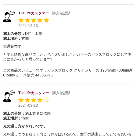
TileLifeカスタマー
購入確認済
2024-12-13
施工の分類：
DIY・工作
施工場所：
玄関
大満足です
とても綺麗な商品でした。色々迷いましたがカラーのガラスブロックにして本
当に良かったと思っています!
この商品のレビューです：
ガラスブロック クリアシリーズ 190mm角×80mm厚
Cloudy ケース販売 44305JNO
TileLifeカスタマー
購入確認済
2024-03-13
施工の分類：
施工業者に依頼
施工場所：
浴室
光の通し方がきれいです。
光を通しつつも程よく向こう側がぼけるので、空間の演出としてとても良いも