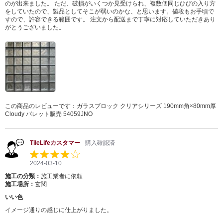
のが出来ました。 ただ、破損がいくつか見受けられ、複数個同じひびの入り方
をしていたので、製品としてそこが弱いのかな、と思います。値段もお手頃で
すので、許容できる範囲です。 注文から配送まで丁寧に対応していただきあり
がとうございました。
この商品のレビューです：
ガラスブロック クリアシリーズ 190mm角×80mm厚
Cloudy パレット販売 54059JNO
TileLifeカスタマー
購入確認済
2024-03-10
施工の分類：
施工業者に依頼
施工場所：
玄関
いい色
イメージ通りの感じに仕上がりました。