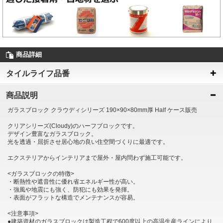
商品詳細
タイルライフ品番
商品説明
ガラスブロック クラウディシリーズ 190×90×80mm厚 Half ケース販売
クリアシリーズ(Cloudy)のハーフブロックです。
デザイン豊富なガラスブロック。
光を透過・屈折させ居心地の良い住空間づくりに最適です。
エクステリアからインテリアまで屋外・屋内問わず施工可能です。
<ガラスブロックの特徴>
・断熱性や遮音性に優れ省エネルギー性が高い。
・強風や地震にも強く、防犯にも効果を発揮。
・表面がフラットな構造でメンテナンスが容易。
<注意事項>
●建築資材のガラスブロックは製造工程で600度以上の高温生産ラインにより