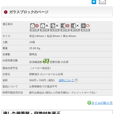
ガラスブロックのページ
適正表示
サイズ
長辺:190mm × 短辺:90mm × 厚み:80mm
入数
10個
重量
15.00 Kg
在庫数
標準品
出荷所要日数
決済確認後
営業日後 の出荷
最短出荷予定
（メーカー未設定）
出荷元
関東地方 のメーカーから出荷
送料
500円～700円（税別）
送料について
返品について
お客様都合での返品不可
利用可能決済方法
銀行お振込み (前払い) 代金引換払い クレジットカード払い
タイルの貼り方