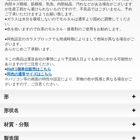
内部キズ模様、筋模様、気泡、内部結晶、汚れなどがある場合がございます
が生産工程から避けられないものですので、不良品ではございません。予め
ご了承いただけますようお願い致します。
●ガラスは水分を吸収しないのでモルタルは通常より固めに調整してくださ
い。
●色を拾いますので白系のモルタル・接着剤のご使用をお勧めします。
●同色設定のガラスブロックでも焼成時期によりまして色味が異なる場合がご
ざいます。
あらかじめご了承願います。
※この商品は運送会社の事情により予定納入日よりも余分にかかる可能性が
ありますのでご注意ください。
●
Half 1個単位販売はこちら
●
同色の通常サイズはこちら
※パソコン等の画面の特性や設定により、実物の色や質感と異なる場合がご
ざいますので、ご注意ください。
形
形状名
材質・分類
製造国