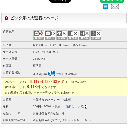
ピンク系の大理石のページ
適正表示
サイズ
長辺:300mm × 短辺:300mm × 厚み:10mm
ケース入数
10枚（約0.900m2）
ケース重量
24.00 Kg
在庫数
標準品
出荷所要日数
決済確認後
営業日後 の出荷
8月17日 13:00時まで
クレジット決済で
にご注文の場合、
8月18日
最短出荷予定日
となります。
※ お見積対応や出荷メーカーが異なる場合は対象外です。
出荷元
中部地方 のメーカーから出荷
送料
500円～700円（税別）
送料について
返品について
お客様都合での返品不可
利用可能決済方法
銀行お振込み (前払い) クレジットカード払い