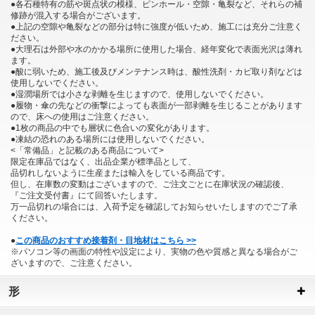
●各石種特有の筋や斑点状の模様、ピンホール・空隙・亀裂など、それらの補
修跡が混入する場合がございます。
●上記の空隙や亀裂などの部分は特に強度が低いため、施工には充分ご注意く
ださい。
●大理石は外部や水のかかる場所に使用した場合、経年変化で表面光沢は薄れ
ます。
●酸に弱いため、施工後及びメンテナンス時は、酸性洗剤・カビ取り剤などは
使用しないでください。
●湿潤場所では小さな剥離を生じますので、使用しないでください。
●履物・傘の先などの衝撃によっても表面が一部剥離を生じることがあります
ので、床への使用はご注意ください。
●1枚の商品の中でも層状に色合いの変化があります。
●凍結の恐れのある場所には使用しないでください。
<「常備品」と記載のある商品について>
限定在庫品ではなく、出品企業が標準品として、
品切れしないように生産または輸入をしている商品です。
但し、在庫数の変動はございますので、ご注文ごとに在庫状況の確認後、
『ご注文受付書』にて回答いたします。
万一品切れの場合には、入荷予定を確認してお知らせいたしますのでご了承
ください。
●
この商品のおすすめ接着剤・目地材はこちら >>
※パソコン等の画面の特性や設定により、実物の色や質感と異なる場合がご
ざいますので、ご注意ください。
形