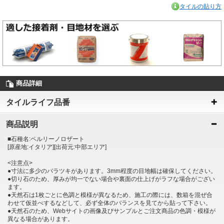
タイルの貼り方
商品詳細
タイルライフ品番
商品説明
■石種名:ペルリーノロザート
[原産地:イタリア][出荷元:中部エリア]
<注意点>
●寸法に多少のバラツキがあります。3mm程度の目地幅は確保してください。
●切り石のため、厚みが均一でない場合や裏面の仕上げがラフな場合がござい
ます。
●天然石は1枚ごとに色調と模様が異なるため、施工の際には、数箱を混ぜ合
わせて仮並べするなどして、必ず全体のバランスを見てから貼って下さい。
●天然石のため、Webサイトの画像及びサンプルとご注文商品の色調・模様が
異なる場合があります。