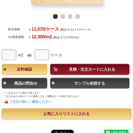
11,070/ケース
販売価格
¥
(税込 ¥ 12,177/ケース)
12,300/m2
m2換算価格
¥
(税込 ¥ 13,530/m2)
m2
ケース
送料確認
見積・注文カートに入れる
商品の問合せ
サンプル依頼する
* ご注文はケース単位で承ります
* 入力されたm2をケースに換算します（端数はケース単位で切り上げ）
ご注文の前にご確認ください
お気に入りリストに入れる