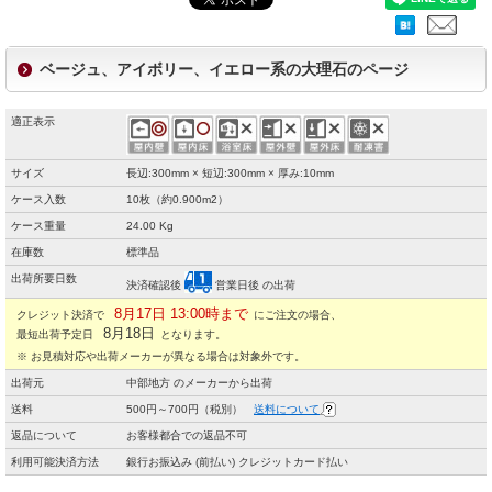
ベージュ、アイボリー、イエロー系の大理石のページ
適正表示
サイズ
長辺:300mm × 短辺:300mm × 厚み:10mm
ケース入数
10枚（約0.900m2）
ケース重量
24.00 Kg
在庫数
標準品
出荷所要日数
決済確認後
営業日後 の出荷
8月17日 13:00時まで
クレジット決済で
にご注文の場合、
8月18日
最短出荷予定日
となります。
※ お見積対応や出荷メーカーが異なる場合は対象外です。
出荷元
中部地方 のメーカーから出荷
送料
500円～700円（税別）
送料について
返品について
お客様都合での返品不可
利用可能決済方法
銀行お振込み (前払い) クレジットカード払い