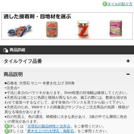
タイルの貼り方
商品詳細
タイルライフ品番
商品説明
■石種名: 大理石 サニー 本磨き仕上げ 300角
<注意点>
●寸法に多少のバラツキがあります。3mm程度の目地幅は確保してください。
●天然石は1枚ごとに色調と模様が異なるため、施工の際には、数箱を混ぜ合
わせて仮並べするなどして、必ず全体のバランスを見てから貼って下さい。
●天然石のため、Webサイトの画像及びサンプルとご注文商品の色調・模様が
異なる場合があります。
●石の性質上、色の濃淡、柄模様に大きな差があり、1枚の中でも層状に色合
いの変化があります。
詳しくは「
大理石の製品特性と注意点
」をご参照ください。
詳しくは「
磨き仕上げの大理石・御影石
」をご参照ください。