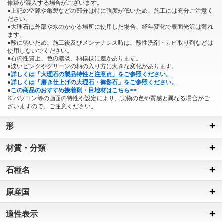
修跡が混入する場合がございます。
●上記の空隙や亀裂などの部分は特に強度が低いため、施工には充分ご注意く
ださい。
●大理石は外部や水のかかる場所に使用した場合、経年変化で表面光沢は薄れ
ます。
●酸に弱いため、施工後及びメンテナンス時は、酸性洗剤・カビ取り剤などは
使用しないでください。
●石の性質上、色の濃淡、柄模様に差があります。
●淡いピンクやグリーンの柄の入り方に大きな変化があります。
●
詳しくは「大理石の製品特性と注意点」をご参照ください。
●
詳しくは「磨き仕上げの大理石・御影石」をご参照ください。
●
この商品のおすすめ接着剤・目地材はこちら>>
※パソコン等の画面の特性や設定により、実物の色や質感と異なる場合がご
ざいますので、ご注意ください。
形
材質・分類
石種名
原産国
適性表示