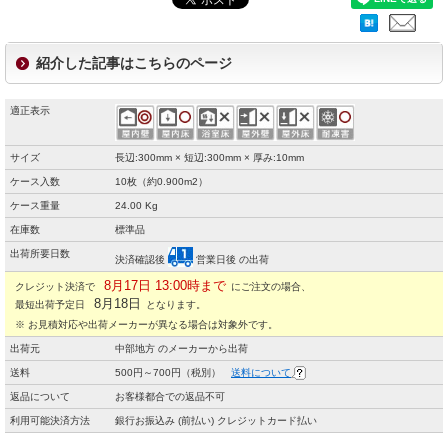
紹介した記事はこちらのページ
適正表示
サイズ
長辺:300mm × 短辺:300mm × 厚み:10mm
ケース入数
10枚（約0.900m2）
ケース重量
24.00 Kg
在庫数
標準品
出荷所要日数
決済確認後
営業日後 の出荷
8月17日 13:00時まで
クレジット決済で
にご注文の場合、
8月18日
最短出荷予定日
となります。
※ お見積対応や出荷メーカーが異なる場合は対象外です。
出荷元
中部地方 のメーカーから出荷
送料
500円～700円（税別）
送料について
返品について
お客様都合での返品不可
利用可能決済方法
銀行お振込み (前払い) クレジットカード払い