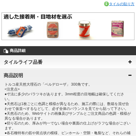
タイルの貼り方
商品詳細
タイルライフ品番
商品説明
トルコ産天然大理石の「ベルデローザ」 300角です。
<注意点>
●寸法に多少のバラツキがあります。3mm程度の目地幅は確保してくださ
い。
●天然石は1枚ごとに色調と模様が異なるため、施工の際には、数箱を混ぜ合
わせて仮並べするなどして、必ず全体のバランスを見てから貼って下さい。
●天然石のため、Webサイトの画像及びサンプルとご注文商品の色調・模様が
異なる場合があります。
●切り石のため、厚みが均一でない場合や裏面の仕上げがラフな場合がござい
ます。
●各石種特有の筋や斑点状の模様、ピンホール・空隙・亀裂など、それらの補