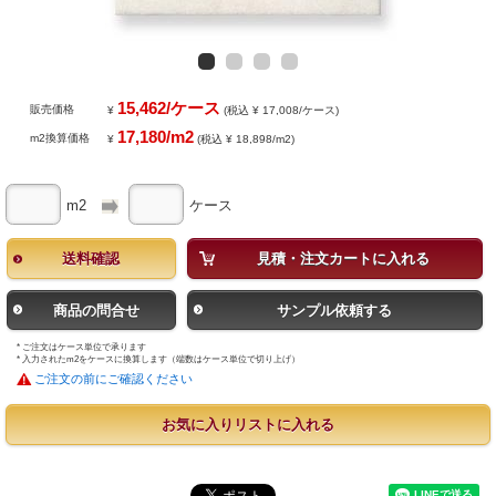
15,462/ケース
販売価格
¥
(税込 ¥ 17,008/ケース)
17,180/m2
m2換算価格
¥
(税込 ¥ 18,898/m2)
m2
ケース
送料確認
見積・注文カートに入れる
商品の問合せ
サンプル依頼する
* ご注文はケース単位で承ります
* 入力されたm2をケースに換算します（端数はケース単位で切り上げ）
ご注文の前にご確認ください
お気に入りリストに入れる