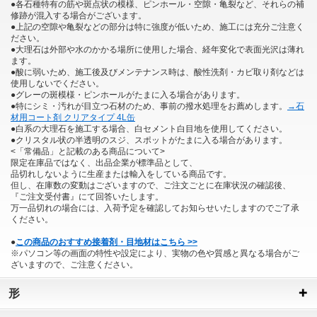
●各石種特有の筋や斑点状の模様、ピンホール・空隙・亀裂など、それらの補
修跡が混入する場合がございます。
●上記の空隙や亀裂などの部分は特に強度が低いため、施工には充分ご注意く
ださい。
●大理石は外部や水のかかる場所に使用した場合、経年変化で表面光沢は薄れ
ます。
●酸に弱いため、施工後及びメンテナンス時は、酸性洗剤・カビ取り剤などは
使用しないでください。
●グレーの斑模様・ピンホールがたまに入る場合があります。
●特にシミ・汚れが目立つ石材のため、事前の撥水処理をお薦めします。
→石
材用コート剤 クリアタイプ 4L缶
●白系の大理石を施工する場合、白セメント白目地を使用してください。
●クリスタル状の半透明のスジ、スポットがたまに入る場合があります。
<「常備品」と記載のある商品について>
限定在庫品ではなく、出品企業が標準品として、
品切れしないように生産または輸入をしている商品です。
但し、在庫数の変動はございますので、ご注文ごとに在庫状況の確認後、
『ご注文受付書』にて回答いたします。
万一品切れの場合には、入荷予定を確認してお知らせいたしますのでご了承
ください。
●
この商品のおすすめ接着剤・目地材はこちら >>
※パソコン等の画面の特性や設定により、実物の色や質感と異なる場合がご
ざいますので、ご注意ください。
形