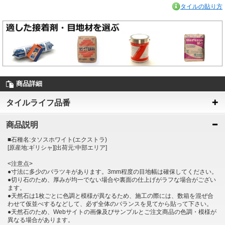
タイルの貼り方
商品詳細
タイルライフ品番
商品説明
■石種名:タソスホワイト(エクストラ)
[原産地:ギリシャ][出荷元:中部エリア]
<注意点>
●寸法に多少のバラツキがあります。3mm程度の目地幅は確保してください。
●切り石のため、厚みが均一でない場合や裏面の仕上げがラフな場合がござい
ます。
●天然石は1枚ごとに色調と模様が異なるため、施工の際には、数箱を混ぜ合
わせて仮並べするなどして、必ず全体のバランスを見てから貼って下さい。
●天然石のため、Webサイトの画像及びサンプルとご注文商品の色調・模様が
異なる場合があります。