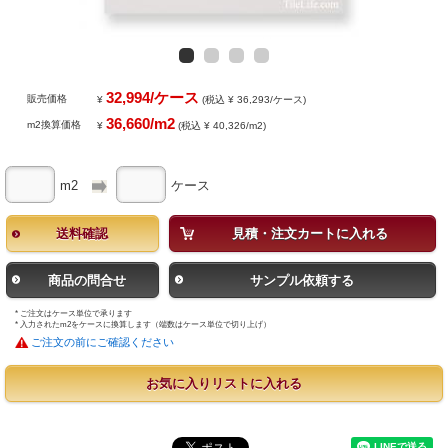
32,994/ケース
販売価格
¥
(税込 ¥ 36,293/ケース)
36,660/m2
m2換算価格
¥
(税込 ¥ 40,326/m2)
m2
ケース
送料確認
見積・注文カートに入れる
商品の問合せ
サンプル依頼する
* ご注文はケース単位で承ります
* 入力されたm2をケースに換算します（端数はケース単位で切り上げ）
ご注文の前にご確認ください
お気に入りリストに入れる