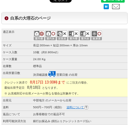
白系の大理石のページ
適正表示
サイズ
長辺:300mm × 短辺:300mm × 厚み:10mm
ケース入数
10枚（約0.900m2）
ケース重量
24.00 Kg
在庫数
標準品
出荷所要日数
決済確認後
営業日後 の出荷
8月17日 13:00時まで
クレジット決済で
にご注文の場合、
8月18日
最短出荷予定日
となります。
※ お見積対応や出荷メーカーが異なる場合は対象外です。
出荷元
中部地方 のメーカーから出荷
送料
500円～700円（税別）
送料について
返品について
お客様都合での返品不可
利用可能決済方法
銀行お振込み (前払い) クレジットカード払い