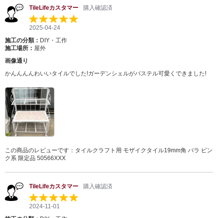
TileLifeカスタマー
購入確認済
2025-04-24
施工の分類：
DIY・工作
施工場所：
屋外
画像通り
かんんんんわいいタイルでした!ガーデンシェルがパステル可愛くできました!
この商品のレビューです：
タイルクラフト用 モザイクタイル19mm角 バラ ピン
ク系 限定品 50566XXX
TileLifeカスタマー
購入確認済
2024-11-01