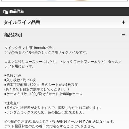
商品詳細
タイルライフ品番
商品説明
タイルクラフト用19mm角バラ。
ツヤのあるタイル4色のミックスモザイクタイルです。
コルクに張りコースターにしたり、トレイやフォトフレームなど、タイルク
ラフト用にどうぞ。
■色数 : 4色
■入り枚数 : 約190枚
■施工可能面積 : 300mm角のシートが約1枚程度
(あくまでも目安の数字としてください。)
■ケース入り数 : 400g/袋 が2セット 計800g/ケース
<注意点>
●多少の寸法誤差がありますので、調整しながら施工願います。
●ランダムミックスのため、色の指定は出来ません。
※少量のご注文の場合はポスト投函郵便(メール便)での配送になります。
ポスト投函郵便のため着日の指定をすることはできません。