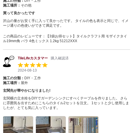
施工の分類：
DIY・工作
施工場所：
その他
買って良かったです
沢山の量がお安く手に入って良かったです。 タイルの色も表示と同じで、イメ
ージ通りの色使いができて満足です。
この商品のレビューです：
【3袋お得セット】タイルクラフト用 モザイクタイ
ル19mm角 バラ 4色ミックス 1.2kg 51212XXX
TileLifeカスタマー
購入確認済
2024-08-13
施工の分類：
DIY・工作
施工場所：
屋外
玄関先が華やかになりました!
玄関横の立水栓をDIYでガーデンシンクにすべくテーブルを作りました。 さら
に雰囲気を出すためにこちらのタイル2セットを注文。 1セットと少し使用しま
したが、とても気に入っています。