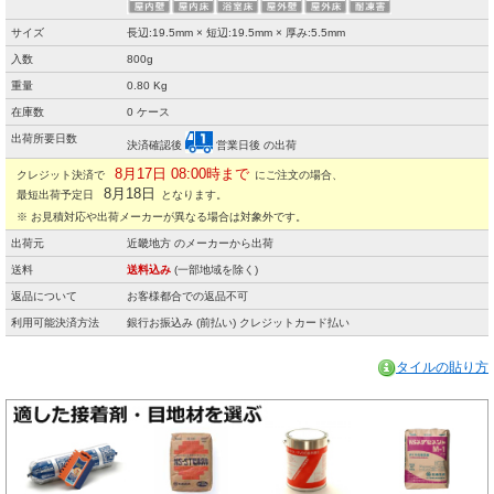
サイズ
長辺:19.5mm × 短辺:19.5mm × 厚み:5.5mm
入数
800g
重量
0.80 Kg
在庫数
0 ケース
出荷所要日数
決済確認後
営業日後 の出荷
8月17日 08:00時まで
クレジット決済で
にご注文の場合、
8月18日
最短出荷予定日
となります。
※ お見積対応や出荷メーカーが異なる場合は対象外です。
出荷元
近畿地方 のメーカーから出荷
送料
送料込み
(一部地域を除く)
返品について
お客様都合での返品不可
利用可能決済方法
銀行お振込み (前払い) クレジットカード払い
タイルの貼り方