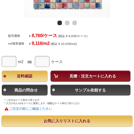
8,760/ケース
販売価格
¥
(税込 ¥ 9,636/ケース)
9,116/m2
m2換算価格
¥
(税込 ¥ 10,028/m2)
m2
ケース
送料確認
見積・注文カートに入れる
商品の問合せ
サンプル依頼する
* ご注文はケース単位で承ります
* 入力されたm2をケースに換算します（端数はケース単位で切り上げ）
ご注文の前にご確認ください
お気に入りリストに入れる