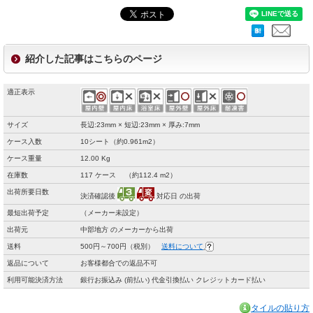
紹介した記事はこちらのページ
適正表示
サイズ
長辺:23mm × 短辺:23mm × 厚み:7mm
ケース入数
10シート（約0.961m2）
ケース重量
12.00 Kg
在庫数
117 ケース （約112.4 m2）
出荷所要日数
決済確認後
対応日 の出荷
最短出荷予定
（メーカー未設定）
出荷元
中部地方 のメーカーから出荷
送料
500円～700円（税別）
送料について
返品について
お客様都合での返品不可
利用可能決済方法
銀行お振込み (前払い) 代金引換払い クレジットカード払い
タイルの貼り方