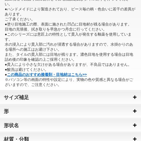
い。
●ハンドメイドにより製造されており、ピース毎の柄・色合いに若干の差異が
あります。
ご了承ください。
●塗り目地施工の際、表面に施された凹凸に目地材が残る場合があります。
目地の充填後、拭き取りを早急かつ丹念に行ってください。
●このシリーズには意匠上の特性として貫入が発生する釉薬を使用していま
す。
水の浸入により貫入部に汚れが浸透する場合がありますので、水掛かりのあ
る場所への施工はお避け下さい。
また、タイルの貫入部には目地が残ります。濃色目地を使用する場合は目地
詰め後の印象を確認の上ご採用ください。
●貫入により小さな欠けがある場合がありますが、不良品ではありません。
●酸洗は避けてください。
●
この商品のおすすめ接着剤・目地材はこちら>>
※パソコン等の画面の特性や設定により、実物の色や質感と異なる場合がご
ざいますので、ご注意ください。
サイズ補足
形
形状名
材質・分類