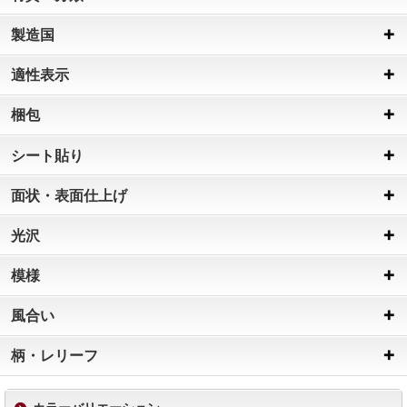
製造国
適性表示
梱包
シート貼り
面状・表面仕上げ
光沢
模様
風合い
柄・レリーフ