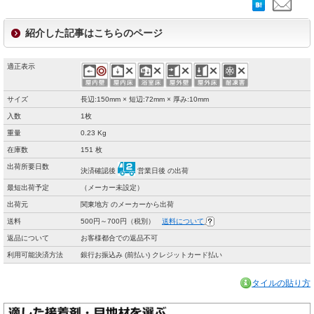
紹介した記事はこちらのページ
適正表示
サイズ
長辺:150mm × 短辺:72mm × 厚み:10mm
入数
1枚
重量
0.23 Kg
在庫数
151 枚
出荷所要日数
決済確認後
営業日後 の出荷
最短出荷予定
（メーカー未設定）
出荷元
関東地方 のメーカーから出荷
送料
500円～700円（税別）
送料について
返品について
お客様都合での返品不可
利用可能決済方法
銀行お振込み (前払い) クレジットカード払い
タイルの貼り方