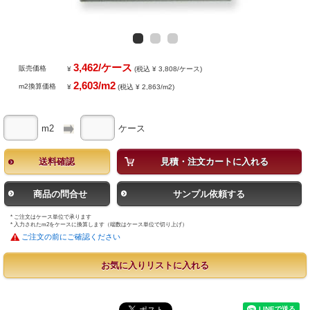
3,462/ケース
販売価格
¥
(税込 ¥ 3,808/ケース)
2,603/m2
m2換算価格
¥
(税込 ¥ 2,863/m2)
m2
ケース
送料確認
見積・注文カートに入れる
商品の問合せ
サンプル依頼する
* ご注文はケース単位で承ります
* 入力されたm2をケースに換算します（端数はケース単位で切り上げ）
ご注文の前にご確認ください
お気に入りリストに入れる