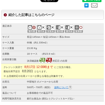
紹介した記事はこちらのページ
適正表示
サイズ
長辺:145mm × 短辺:145mm × 厚み:8mm
ケース入数
60枚（約1.330m2）
ケース重量
23.00 Kg
在庫数
18 ケース （約23.9 m2）
出荷所要日数
決済確認後
対応日 の出荷
8月17日 12:00時まで
クレジット決済で
にご注文の場合、
8月20日
最短出荷予定日
となります。
※ お見積対応や出荷メーカーが異なる場合は対象外です。
出荷元
中部地方 のメーカーから出荷
送料
500円～700円（税別）
送料について
返品について
お客様都合での返品不可
利用可能決済方法
銀行お振込み (前払い) クレジットカード払い