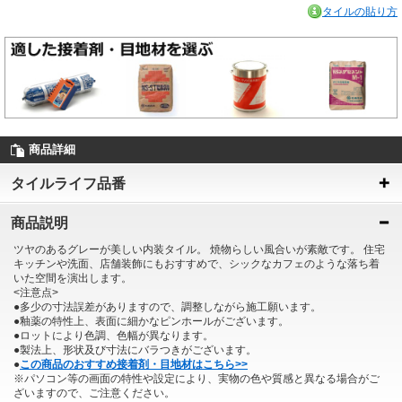
タイルの貼り方
商品詳細
タイルライフ品番
商品説明
ツヤのあるグレーが美しい内装タイル。 焼物らしい風合いが素敵です。 住宅
キッチンや洗面、店舗装飾にもおすすめで、シックなカフェのような落ち着
いた空間を演出します。
<注意点>
●多少の寸法誤差がありますので、調整しながら施工願います。
●釉薬の特性上、表面に細かなピンホールがございます。
●ロットにより色調、色幅が異なります。
●製法上、形状及び寸法にバラつきがございます。
●
この商品のおすすめ接着剤・目地材はこちら>>
※パソコン等の画面の特性や設定により、実物の色や質感と異なる場合がご
ざいますので、ご注意ください。