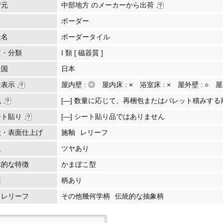
荷元
中部地方 のメーカーから出荷
ボーダー
状名
ボーダータイル
質・分類
I 類 [ 磁器質 ]
造国
日本
性表示
屋内壁 :
◎
屋内床 :
×
浴室床 :
×
屋外壁 :
○
屋
包
[―] 数量に応じて、再梱包またはパレット積みする
ート貼り
[―] シート貼り品ではありません
状・表面仕上げ
施釉
レリーフ
沢
ツヤあり
体的な特徴
かまぼこ型
様
柄あり
・レリーフ
その他幾何学柄
伝統的な抽象柄