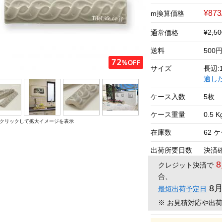
¥87
m換算価格
¥2,
通常価格
送料
500
サイズ
長辺:1
適し
ケース入数
5枚
ケース重量
0.5 K
クリックして拡大イメージを表示
在庫数
62 
出荷所要日数
決済
クレジット決済で
合、
8
最短出荷予定日
※ お見積対応や出