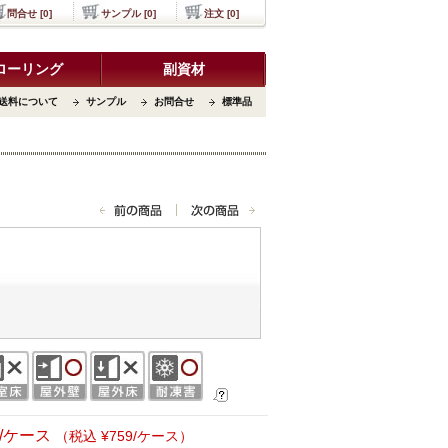
問合せ [0]
サンプル [0]
注文 [0]
ローリング
副資材
送料について
サンプル
お問合せ
標準品
0/ケース
（税込 ¥759/ケース）