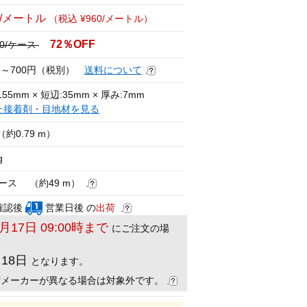
3/メートル
（税込 ¥960/メートル）
72％OFF
500/ケース
円～700円（税別）
送料について
55mm × 短辺:35mm × 厚み:7mm
た接着剤・目地材を見る
（約0.79 m）
g
ケース （約49 m）
確認後
営業日後 の
出荷
8月17日 09:00時まで
にご注文の場
月18日
となります。
荷メーカーが異なる場合は対象外です。