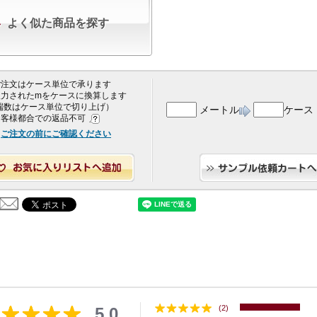
よく似た商品を探す
 ご注文はケース単位で承ります
 入力されたmをケースに換算します
端数はケース単位で切り上げ）
メートル
ケース
 お客様都合での返品不可
ご注文の前にご確認ください
(2)
5.0