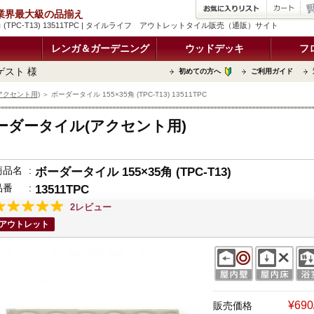
品 業界最大級の品揃え
角 (TPC-T13) 13511TPC | タイルライフ アウトレットタイル販売（通販）サイト
レンガ＆ガーデニング
ウッドデッキ
フ
ゲスト 様
初めての方へ
ご利用ガイド
アクセント用)
＞ ボーダータイル 155×35角 (TPC-T13) 13511TPC
ーダータイル(アクセント用)
商品名
:
ボーダータイル 155×35角 (TPC-T13)
品番
:
13511TPC
2レビュー
アウトレット
¥69
販売価格