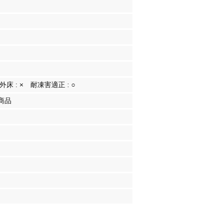
外床 :
×
耐凍害適正 :
○
商品