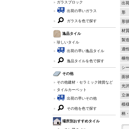
ガラスブロック
出
出荷の早いガラス
形
ガラスを色で探す
形
材
逸品タイル
製
珍しいタイル
適
出荷の早い逸品タイル
梱
逸品タイルを色で探す
シ
その他
面
その他建材・セラミック雑貨など
光
タイルカーペット
立
出荷の早いその他
模
その他を色で探す
柄
場所別おすすめタイル