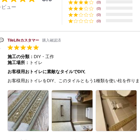
(0)
レビュー
(0)
(0)
(0)
TileLifeカスタマー
購入確認済
施工の分類：
DIY・工作
施工場所：
トイレ
お客様用おトイレに素敵なタイルでDIY,
お客様用おトイレをDIY、このタイルともう1種類を使い柱を作り