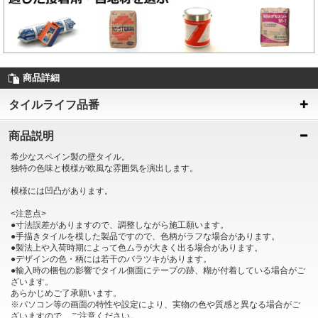
商品詳細
タイルライフ品番
商品説明
希少なスペイン製の壁タイル。
独特の色味と模様が欧風な雰囲気を演出します。
模様には凹凸があります。
<注意点>
●寸法誤差がありますので、調整しながら施工願います。
●手描きタイルを模した製品ですので、色柄がラフな場合があります。
●製法上や入荷時期によって色ムラが大きく出る場合があります。
●デザインの色・柄には若干のバラツキがあります。
●輸入時の梱包の影響でタイル側面にテープの跡、糊が付着している場合がご
ざいます。
あらかじめご了承願います。
※パソコン等の画面の特性や設定により、実物の色や質感と異なる場合がご
ざいますので、ご注意ください。