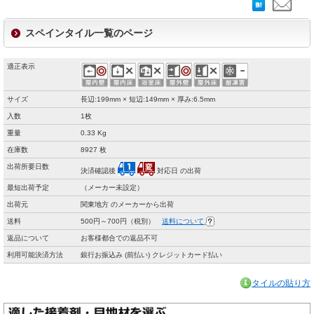
スペインタイル一覧のページ
適正表示
サイズ
長辺:199mm × 短辺:149mm × 厚み:6.5mm
入数
1枚
重量
0.33 Kg
在庫数
8927 枚
出荷所要日数
決済確認後
対応日 の出荷
最短出荷予定
（メーカー未設定）
出荷元
関東地方 のメーカーから出荷
送料
500円～700円（税別）
送料について
返品について
お客様都合での返品不可
利用可能決済方法
銀行お振込み (前払い) クレジットカード払い
タイルの貼り方