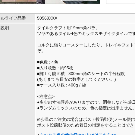
イルライフ品番
50569XXX
品説明
タイルクラフト用19mm角バラ。
ツヤのあるタイル4色のミックスモザイクタイルで
コルクに張りコースターにしたり、トレイやフォト
ぞ。
■色数 : 4色
■入り枚数 : 約95枚
■施工可能面積 : 300mm角のシートの半分程度
(あくまでも目安の数字としてください。)
■ケース入り数 : 400g / 袋
<注意点>
●多少の寸法誤差がありますので、調整しながら施
●ランダムミックスのため、色の指定は出来ません
※少量のご注文の場合はポスト投函郵便(メール便)
ポスト投函郵便のため着日の指定をすることはでき