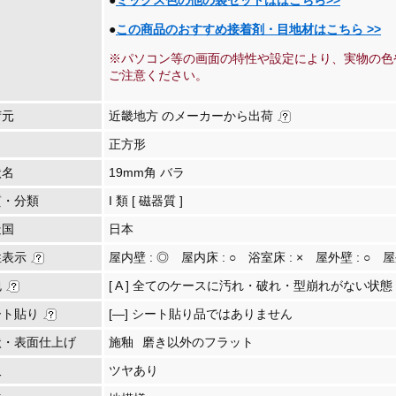
●
ミックス色の他の袋セットははこちら>>
●
この商品のおすすめ接着剤・目地材はこちら >>
※パソコン等の画面の特性や設定により、実物の色
ご注意ください。
荷元
近畿地方 のメーカーから出荷
正方形
状名
19mm角 バラ
質・分類
I 類 [ 磁器質 ]
造国
日本
性表示
屋内壁 :
◎
屋内床 :
○
浴室床 :
×
屋外壁 :
○
屋
包
[ A ] 全てのケースに汚れ・破れ・型崩れがない状態
ート貼り
[―] シート貼り品ではありません
状・表面仕上げ
施釉
磨き以外のフラット
沢
ツヤあり