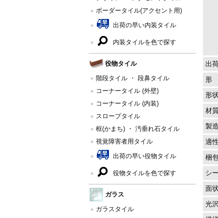
ボーダータイル(アクセント用)
出荷の早い内装タイル
内装タイルを色で探す
役物タイル
出
階段タイル ・ 段鼻タイル
形
コーナータイル (外壁)
形
コーナータイル (内装)
材
スロープタイル
製
框(かまち) ・ 汚垂れ石タイル
視覚障害者用タイル
適
出荷の早い役物タイル
梱
シ
役物タイルを色で探す
面
ガラス
光
ガラスタイル