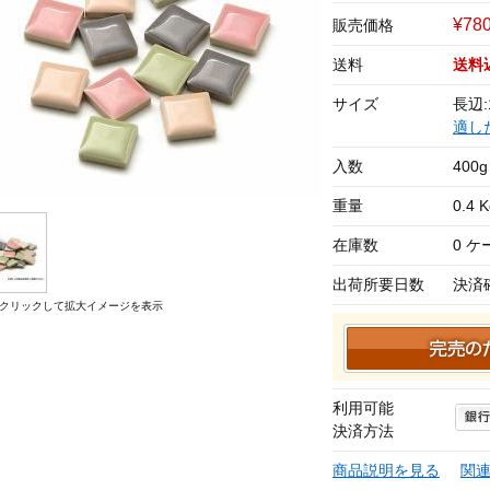
¥78
販売価格
送料
送料
サイズ
長辺:
適し
入数
400g
重量
0.4 
在庫数
0 
出荷所要日数
決済
クリックして拡大イメージを表示
利用可能
決済方法
商品説明を見る
関