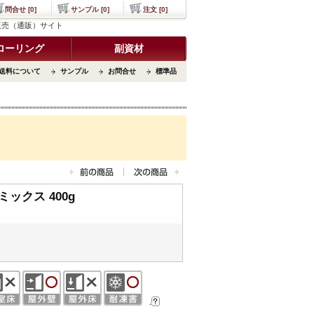
問合せ [0]
サンプル [0]
注文 [0]
ル販売（通販）サイト
ローリング
副資材
送料について
サンプル
お問合せ
標準品
ックス 400g