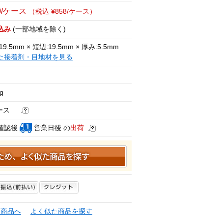
0/ケース
（税込 ¥858/ケース）
込み
(一部地域を除く)
19.5mm × 短辺:19.5mm × 厚み:5.5mm
た接着剤・目地材を見る
Kg
ケース
確認後
営業日後 の
出荷
連商品へ
よく似た商品を探す