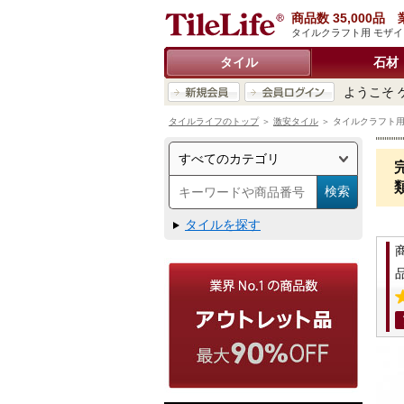
商品数 35,000
タイルクラフト用 モザイク
タイル
石材
ようこそ 
タイルライフのトップ
＞
激安タイル
＞ タイルクラフト用 モ
タイルを探す