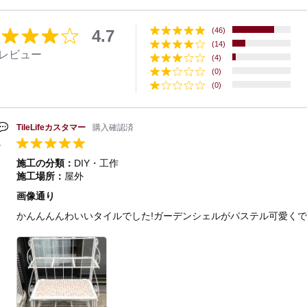
(46)
4.7
(14)
4レビュー
(4)
(0)
(0)
TileLifeカスタマー
購入確認済
施工の分類：
DIY・工作
施工場所：
屋外
画像通り
かんんんんわいいタイルでした!ガーデンシェルがパステル可愛くで