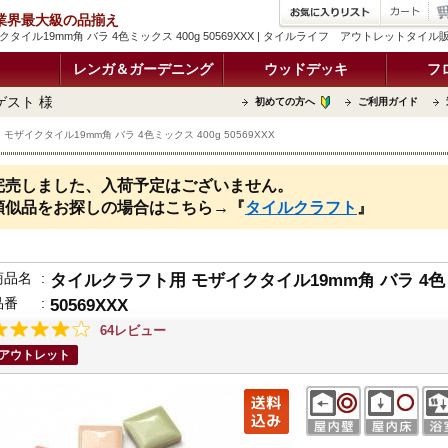
品 業界最大級の品揃え
タイル19mm角 バラ 4色ミックス 400g 50569XXX | タイルライフ アウトレットタイ
レンガ＆ガーデニング
ウッドデッキ
フ
ゲスト 様
初めての方へ
ご利用ガイド
ザイクタイル19mm角 バラ 4色ミックス 400g 50569XXX
完売しました、入荷予定はございません。
類似品をお探しの場合はこちら→『
タイルクラフト
』
商品名
:
タイルクラフト用 モザイクタイル19mm角 バラ 4色ミ
品番
:
50569XXX
64レビュー
アウトレット