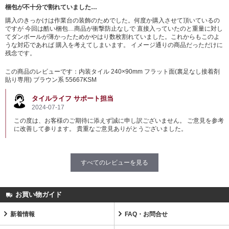
梱包が不十分で割れていました…
購入のきっかけは作業台の装飾のためでした。何度か購入させて頂いているの
ですが 今回は酷い梱包…商品が衝撃防止なしで 直接入っていたのと重量に対し
てダンボールが薄かったためかやはり数枚割れていました。これからもこのよ
うな対応であれば 購入を考えてしまいます。 イメージ通りの商品だっただけに
残念です。
この商品のレビューです：
内装タイル 240×90mm フラット面(裏足なし接着剤
貼り専用) ブラウン系 55667KSM
タイルライフ サポート担当
2024-07-17
この度は、お客様のご期待に添えず誠に申し訳ございません。 ご意見を参考
に改善して参ります。 貴重なご意見ありがとうございました。
すべてのレビューを見る
お買い物ガイド
新着情報
FAQ・お問合せ