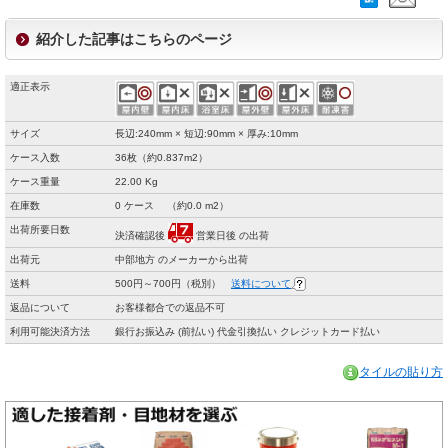
紹介した記事はこちらのページ
適正表示
サイズ
長辺:240mm × 短辺:90mm × 厚み:10mm
ケース入数
36枚（約0.837m2）
ケース重量
22.00 Kg
在庫数
0 ケース （約0.0 m2）
出荷所要日数
決済確認後
営業日後 の出荷
出荷元
中部地方 のメーカーから出荷
送料
500円～700円（税別）
送料について
返品について
お客様都合での返品不可
利用可能決済方法
銀行お振込み (前払い) 代金引換払い クレジットカード払い
タイルの貼り方