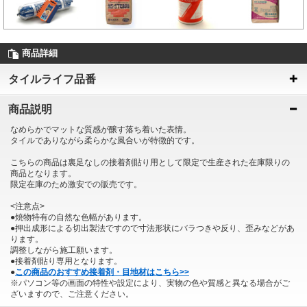
商品詳細
タイルライフ品番
商品説明
なめらかでマットな質感が醸す落ち着いた表情。
タイルでありながら柔らかな風合いが特徴的です。
こちらの商品は裏足なしの接着剤貼り用として限定で生産された在庫限りの
商品となります。
限定在庫のため激安での販売です。
<注意点>
●焼物特有の自然な色幅があります。
●押出成形による切出製法ですので寸法形状にバラつきや反り、歪みなどがあ
ります。
調整しながら施工願います。
●接着剤貼り専用となります。
●
この商品のおすすめ接着剤・目地材はこちら>>
※パソコン等の画面の特性や設定により、実物の色や質感と異なる場合がご
ざいますので、ご注意ください。