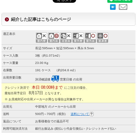
紹介した記事はこちらのページ
適正表示
サイズ
長辺:595mm × 短辺:595mm × 厚み:9.5mm
ケース入数
3枚（約1.071m2）
ケース重量
23.00 Kg
在庫数
191 ケース （約204.6 m2）
出荷所要日数
決済確認後
営業日後 の出荷
本日 08:00時まで
クレジット決済で
にご注文の場合、
8月17日
最短出荷予定日
となります。
※ お見積対応や出荷メーカーが異なる場合は対象外です。
出荷元
中部地方 のメーカーから出荷
送料
500円～700円（税別）
送料について
返品について
お客様都合での返品不可
利用可能決済方法
銀行お振込み (前払い) 代金引換払い クレジットカード払い