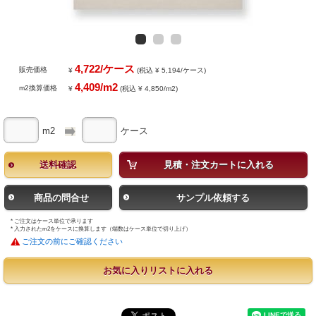
4,722/ケース
販売価格
¥
(税込 ¥ 5,194/ケース)
4,409/m2
m2換算価格
¥
(税込 ¥ 4,850/m2)
m2
ケース
送料確認
見積・注文カートに入れる
商品の問合せ
サンプル依頼する
* ご注文はケース単位で承ります
* 入力されたm2をケースに換算します（端数はケース単位で切り上げ）
ご注文の前にご確認ください
お気に入りリストに入れる