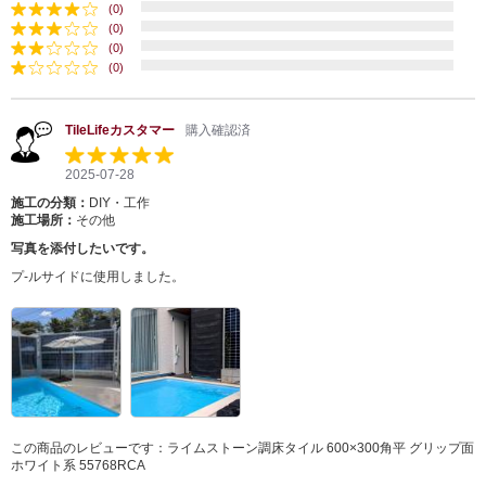
(0)
(0)
(0)
(0)
TileLifeカスタマー
購入確認済
2025-07-28
施工の分類：
DIY・工作
施工場所：
その他
写真を添付したいです。
プ-ルサイドに使用しました。
この商品のレビューです：
ライムストーン調床タイル 600×300角平 グリップ面
ホワイト系 55768RCA