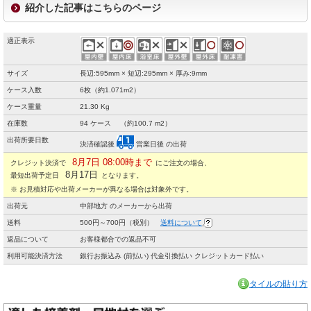
紹介した記事はこちらのページ
適正表示
サイズ
長辺:595mm × 短辺:295mm × 厚み:9mm
ケース入数
6枚（約1.071m2）
ケース重量
21.30 Kg
在庫数
94 ケース （約100.7 m2）
出荷所要日数
決済確認後
営業日後 の出荷
8月7日 08:00時まで
クレジット決済で
にご注文の場合、
8月17日
最短出荷予定日
となります。
※ お見積対応や出荷メーカーが異なる場合は対象外です。
出荷元
中部地方 のメーカーから出荷
送料
500円～700円（税別）
送料について
返品について
お客様都合での返品不可
利用可能決済方法
銀行お振込み (前払い) 代金引換払い クレジットカード払い
タイルの貼り方