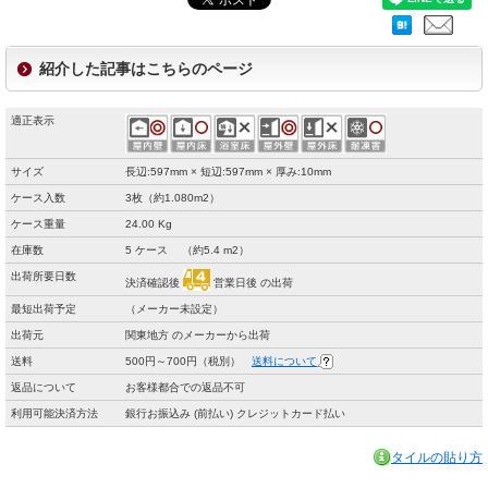
紹介した記事はこちらのページ
適正表示
サイズ
長辺:597mm × 短辺:597mm × 厚み:10mm
ケース入数
3枚（約1.080m2）
ケース重量
24.00 Kg
在庫数
5 ケース （約5.4 m2）
出荷所要日数
決済確認後
営業日後 の出荷
最短出荷予定
（メーカー未設定）
出荷元
関東地方 のメーカーから出荷
送料
500円～700円（税別）
送料について
返品について
お客様都合での返品不可
利用可能決済方法
銀行お振込み (前払い) クレジットカード払い
タイルの貼り方