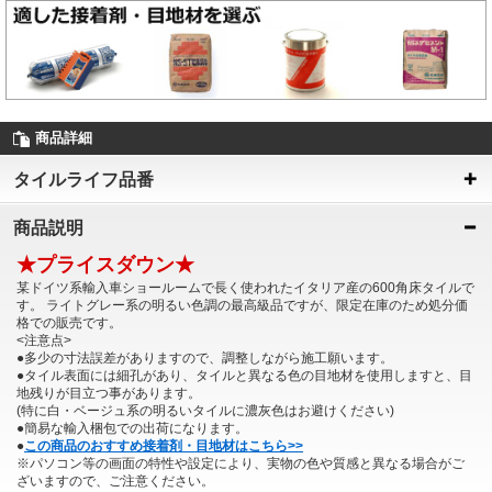
商品詳細
タイルライフ品番
商品説明
★プライスダウン★
某ドイツ系輸入車ショールームで長く使われたイタリア産の600角床タイルで
す。 ライトグレー系の明るい色調の最高級品ですが、限定在庫のため処分価
格での販売です。
<注意点>
●多少の寸法誤差がありますので、調整しながら施工願います。
●タイル表面には細孔があり、タイルと異なる色の目地材を使用しますと、目
地残りが目立つ事があります。
(特に白・ベージュ系の明るいタイルに濃灰色はお避けください)
●簡易な輸入梱包での出荷になります。
●
この商品のおすすめ接着剤・目地材はこちら>>
※パソコン等の画面の特性や設定により、実物の色や質感と異なる場合がご
ざいますので、ご注意ください。