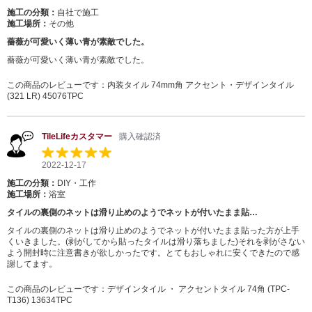
施工の分類：
自社で施工
施工場所：
その他
薔薇が可愛いく薄い青が素敵でした。
薔薇が可愛いく薄い青が素敵でした。
この商品のレビューです：
内装タイル 74mm角 アクセント・デザインタイル
(321 LR) 45076TPC
TileLifeカスタマー
購入確認済
2022-12-17
施工の分類：
DIY・工作
施工場所：
浴室
タイルの裏側のネットは滑り止めのようでネットが付いたまま貼…
タイルの裏側のネットは滑り止めのようでネットが付いたまま貼った方が上手
くいきました。(剥がしてから貼ったタイルは滑り落ちました)それを剥がさない
よう開封時に注意書きが欲しかったです。とてもおしゃれに安くできたので感
謝してます。
この商品のレビューです：
デザインタイル ・ アクセントタイル 74角 (TPC-
T136) 13634TPC