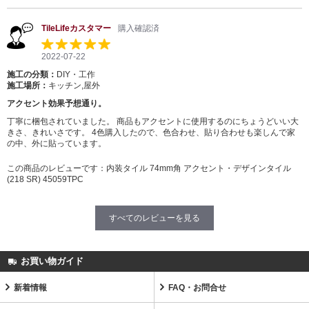
TileLifeカスタマー
購入確認済
2022-07-22
施工の分類：
DIY・工作
施工場所：
キッチン,屋外
アクセント効果予想通り。
丁寧に梱包されていました。 商品もアクセントに使用するのにちょうどいい大
きさ、きれいさです。 4色購入したので、色合わせ、貼り合わせも楽しんで家
の中、外に貼っています。
この商品のレビューです：
内装タイル 74mm角 アクセント・デザインタイル
(218 SR) 45059TPC
すべてのレビューを見る
お買い物ガイド
新着情報
FAQ・お問合せ