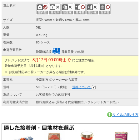
適正表示
サイズ
長辺:74mm × 短辺:74mm × 厚み:7mm
入数
5枚
重量
0.50 Kg
在庫数
85 ケース
出荷所要日数
決済確認後
営業日後 の出荷
8月17日 09:00時まで
クレジット決済で
にご注文の場合、
8月18日
最短出荷予定日
となります。
※ お見積対応や出荷メーカーが異なる場合は対象外です。
出荷元
中部地方 のメーカーから出荷
送料
500円～700円（税別）
送料について
返品について
お客様都合での返品不可
利用可能決済方法
銀行お振込み (前払い) 代金引換払い クレジットカード払い
タイルの貼り方