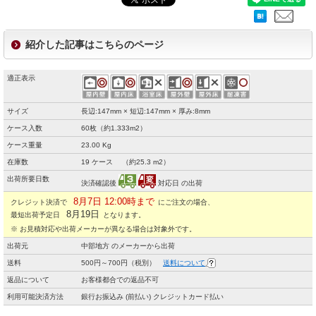
紹介した記事はこちらのページ
適正表示
サイズ
長辺:147mm × 短辺:147mm × 厚み:8mm
ケース入数
60枚（約1.333m2）
ケース重量
23.00 Kg
在庫数
19 ケース （約25.3 m2）
出荷所要日数
決済確認後
対応日 の出荷
8月7日 12:00時まで
クレジット決済で
にご注文の場合、
8月19日
最短出荷予定日
となります。
※ お見積対応や出荷メーカーが異なる場合は対象外です。
出荷元
中部地方 のメーカーから出荷
送料
500円～700円（税別）
送料について
返品について
お客様都合での返品不可
利用可能決済方法
銀行お振込み (前払い) クレジットカード払い