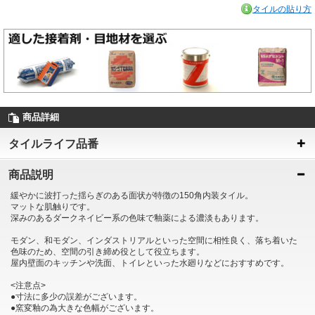
タイルの貼り方
商品詳細
タイルライフ品番
商品説明
緩やかに波打った揺らぎのある面状が特徴の150角内装タイル。
マットな肌触りです。
深みのあるダークネイビー系の色味で釉薬による濃淡もあります。
モダン、和モダン、インダストリアルといった空間に相性良く、落ち着いた
色味のため、空間の引き締め役として役立ちます。
屋内壁面のキッチンや洗面、トイレといった水廻りなどにおすすめです。
<注意点>
●寸法に多少の誤差がございます。
●窯変釉の為大きな色幅がございます。