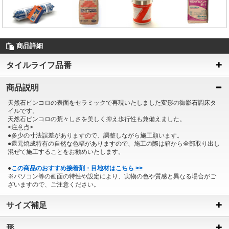
商品詳細
タイルライフ品番
商品説明
天然石ピンコロの表面をセラミックで再現いたしました変形の御影石調床タ
イルです。
天然石ピンコロの荒々しさを美しく抑え歩行性も兼備えました。
<注意点>
●多少の寸法誤差がありますので、調整しながら施工願います。
●還元焼成特有の自然な色幅がありますので、施工の際は箱から全部取り出し
混ぜて施工することをお勧めいたします。
●
この商品のおすすめ接着剤・目地材はこちら >>
※パソコン等の画面の特性や設定により、実物の色や質感と異なる場合がご
ざいますので、ご注意ください。
サイズ補足
形