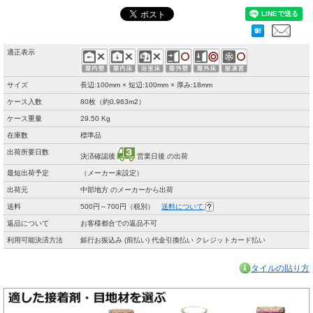
適正表示
サイズ
長辺:100mm × 短辺:100mm × 厚み:18mm
ケース入数
80枚（約0.963m2）
ケース重量
29.50 Kg
在庫数
標準品
出荷所要日数
決済確認後
営業日後 の出荷
最短出荷予定
（メーカー未設定）
出荷元
中部地方 のメーカーから出荷
送料
500円～700円（税別）
送料について
返品について
お客様都合での返品不可
利用可能決済方法
銀行お振込み (前払い) 代金引換払い クレジットカード払い
タイルの貼り方