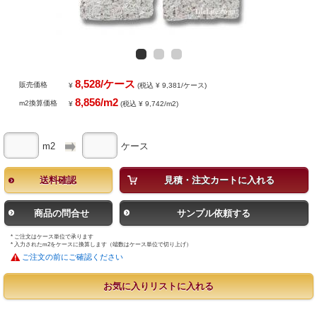
8,528/ケース
販売価格
¥
(税込 ¥ 9,381/ケース)
8,856/m2
m2換算価格
¥
(税込 ¥ 9,742/m2)
m2
ケース
送料確認
見積・注文カートに入れる
商品の問合せ
サンプル依頼する
* ご注文はケース単位で承ります
* 入力されたm2をケースに換算します（端数はケース単位で切り上げ）
ご注文の前にご確認ください
お気に入りリストに入れる