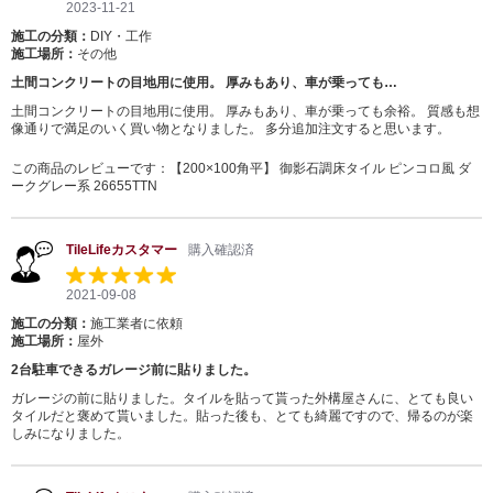
2023-11-21
施工の分類：
DIY・工作
施工場所：
その他
土間コンクリートの目地用に使用。 厚みもあり、車が乗っても…
土間コンクリートの目地用に使用。 厚みもあり、車が乗っても余裕。 質感も想
像通りで満足のいく買い物となりました。 多分追加注文すると思います。
この商品のレビューです：
【200×100角平】 御影石調床タイル ピンコロ風 ダ
ークグレー系 26655TTN
TileLifeカスタマー
購入確認済
2021-09-08
施工の分類：
施工業者に依頼
施工場所：
屋外
2台駐車できるガレージ前に貼りました。
ガレージの前に貼りました。タイルを貼って貰った外構屋さんに、とても良い
タイルだと褒めて貰いました。貼った後も、とても綺麗ですので、帰るのが楽
しみになりました。