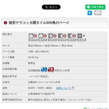
格安テラコッタ調タイル300角のページ
適正表示
サイズ
長辺:295mm × 短辺:295mm × 厚み:9mm
ケース入数
12枚（約1.080m2）
ケース重量
18.50 Kg
在庫数
標準品
出荷所要日数
決済確認後
対応日 の出荷
最短出荷予定
（メーカー未設定）
出荷元
近畿地方 のメーカーから出荷
送料
500円～700円（税別）
送料について
返品について
お客様都合での返品不可
利用可能決済方法
銀行お振込み (前払い) 代金引換払い クレジットカード払い