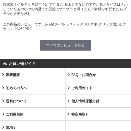
自家製タイルデッキ製作予定です まだ 着工してないのですが色とサイズはさが
していたものなので満足です質感はザラザラと滑りにくい素材です 汚れたらブ
ラシが必要な感じ
この商品のレビューです：
床&壁タイル ラスティア 300角平(グリップ面) 色:ブ
ラウン 29469PRC
すべてのレビューを見る
お買い物ガイド
新着情報
FAQ・お問合せ
初めての方へ
ご利用ガイド
送料について
個人情報保護方針
ご利用規約
特定商取引
SDGs