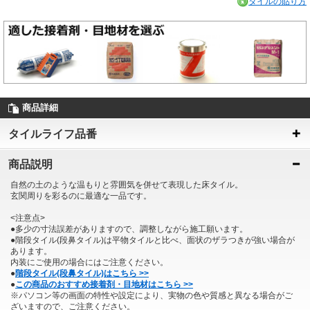
タイルの貼り方
商品詳細
タイルライフ品番
商品説明
自然の土のような温もりと雰囲気を併せて表現した床タイル。
玄関周りを彩るのに最適な一品です。
<注意点>
●多少の寸法誤差がありますので、調整しながら施工願います。
●階段タイル(段鼻タイル)は平物タイルと比べ、面状のザラつきが強い場合が
あります。
内装にご使用の場合にはご注意ください。
●
階段タイル(段鼻タイル)はこちら >>
●
この商品のおすすめ接着剤・目地材はこちら >>
※パソコン等の画面の特性や設定により、実物の色や質感と異なる場合がご
ざいますので、ご注意ください。