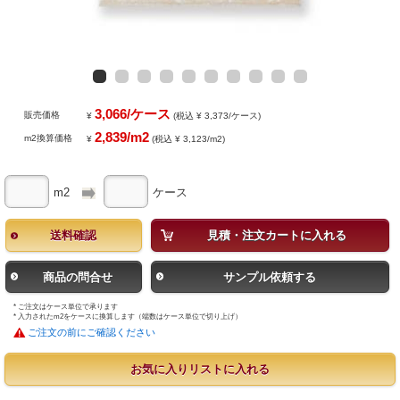
3,066/ケース
販売価格
¥
(税込 ¥ 3,373/ケース)
2,839/m2
m2換算価格
¥
(税込 ¥ 3,123/m2)
m2
ケース
送料確認
見積・注文カートに入れる
商品の問合せ
サンプル依頼する
* ご注文はケース単位で承ります
* 入力されたm2をケースに換算します（端数はケース単位で切り上げ）
ご注文の前にご確認ください
お気に入りリストに入れる