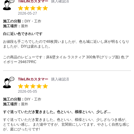
TileLifeカスタマー
購入確認済
2026-05-27
施工の分類：
DIY・工作
施工場所：
屋外
白に近い色できれいです
お値段も手ごろでしたので48枚買いましたが、色も城に近いし床が明るくなり
ましたが、DIYは疲れました。
この商品のレビューです：
床&壁タイル ラスティア 300角平(グリップ面) 色:ア
イボリー 29467PRC
TileLifeカスタマー
購入確認済
2026-05-05
施工の分類：
DIY・工作
施工場所：
屋外
すぐ送っていただき驚きました。色といい、模様といい、少しざ…
すぐ送っていただき驚きました。色といい、模様といい、少しざらつき感が、
とてもいい感じ。 まだ途中ですが、玄関前にしいてます。やさしく自然な感じ
が、庭にぴったりです!