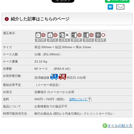
紹介した記事はこちらのページ
適正表示
サイズ
長辺:300mm × 短辺:300mm × 厚み:10mm
ケース入数
12枚（約1.080m2）
ケース重量
23.10 Kg
在庫数
60 ケース （約64.8 m2）
出荷所要日数
決済確認後
対応日 の出荷
最短出荷予定
（メーカー未設定）
出荷元
近畿地方 のメーカーから出荷
送料
500円～700円（税別）
送料について
返品について
お客様都合での返品不可
利用可能決済方法
銀行お振込み (前払い) 代金引換払い クレジットカード払い
タイルの貼り方