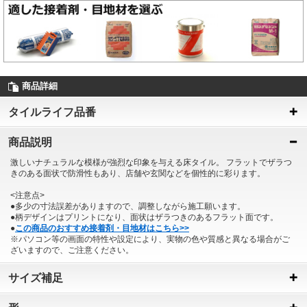
商品詳細
タイルライフ品番
商品説明
激しいナチュラルな模様が強烈な印象を与える床タイル。 フラットでザラつ
きのある面状で防滑性もあり、店舗や玄関などを個性的に彩ります。
<注意点>
●多少の寸法誤差がありますので、調整しながら施工願います。
●柄デザインはプリントになり、面状はザラつきのあるフラット面です。
●
この商品のおすすめ接着剤・目地材はこちら>>
※パソコン等の画面の特性や設定により、実物の色や質感と異なる場合がご
ざいますので、ご注意ください。
サイズ補足