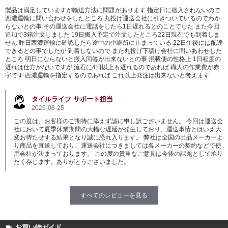
製品は満足していますが輸送方法に問題があります 指定日に搬入されないので
西濃運輸に問い合わせをしたところ 丸投げ運送会社に引きついているのでわか
らないとの事 その運送会社に電話をしたら1日遅れるとのことでした また今回
追加で3箱注文しました 19日搬入予定で注文したところ22日現在でも到着しま
せん 昨日西濃運輸に確認したら途中の中継所に止まっている 22日午後には配達
できるとの事でしたが 到着しないので また丸投げ下請け会社に問いあわせした
ところ 明日にならないと搬入回答が出来ないとの事 混載便の性格上 1日程度の
遅れは仕方がないですが 流石に4日以上も遅れるのであれば 職人の作業費が赤
字です 西濃運輸を指定するのであれば これ以上発注は出来ないと考えます
タイルライフ サポート担当
2025-08-25
この度は、お客様のご期待に添えず誠に申し訳ございません。 今回は運送会
社において夏季休業期間の大幅な遅延が発生しており、運送事情とはいえ大
変お待たせする結果となり誠に恐れ入ります。 弊社は全国の出品メーカーよ
り商品を直送しており、運送会社につきましては各メーカーの契約などで使
用会社が決まっております。 この度の貴重なご意見は今後の課題として承り
たく存じます。ありがとうございました。
すべてのレビューを見る
お買い物ガイド