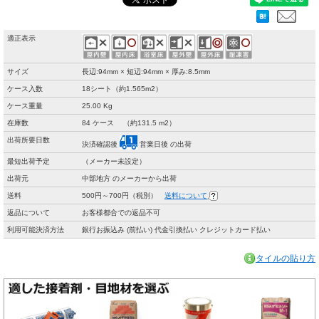
適正表示
サイズ
長辺:94mm × 短辺:94mm × 厚み:8.5mm
ケース入数
18シート（約1.565m2）
ケース重量
25.00 Kg
在庫数
84 ケース （約131.5 m2）
出荷所要日数
決済確認後
営業日後 の出荷
最短出荷予定
（メーカー未設定）
出荷元
中部地方 のメーカーから出荷
送料
500円～700円（税別）
送料について
返品について
お客様都合での返品不可
利用可能決済方法
銀行お振込み (前払い) 代金引換払い クレジットカード払い
タイルの貼り方