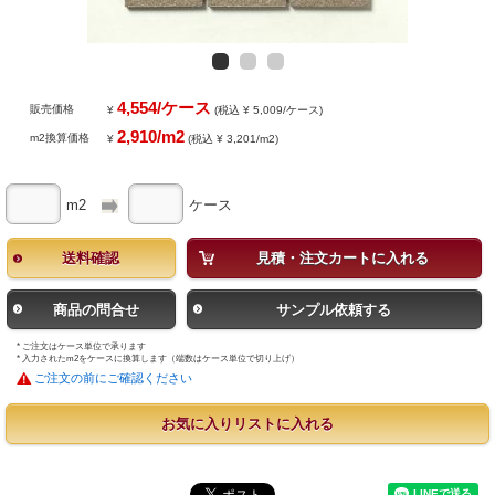
4,554/ケース
販売価格
¥
(税込 ¥ 5,009/ケース)
2,910/m2
m2換算価格
¥
(税込 ¥ 3,201/m2)
m2
ケース
送料確認
見積・注文カートに入れる
商品の問合せ
サンプル依頼する
* ご注文はケース単位で承ります
* 入力されたm2をケースに換算します（端数はケース単位で切り上げ）
ご注文の前にご確認ください
お気に入りリストに入れる