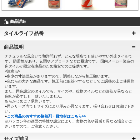
商品詳細
タイルライフ品番
商品説明
ナチュラルな風合いで和洋問わず、どんな場所でも使いやすい外床タイルで
す。 防滑性があり、玄関やアプローチなどに最適です。 国内メーカー製造の
床タイルが限定在庫品のため格安でのご提供です。
<注意点>
●多少の寸法誤差がありますので、調整しながら施工願います。
●色むらの大きな商品です。施工前に仮並べするなどしてご調整の上ご使用願
います。
また、同色設定のタイルでも、サイズや、役物タイルなどの形状が異なると
色味が必ずしも一致いたしません。
あらかじめご了承願います。
●同シリーズ内でもサイズにより厚みが異なります。張り合わせはお避け下さ
い。
●
この商品のおすすめ接着剤・目地材はこちら>>
※パソコン等の画面の特性や設定により、実物の色や質感と異なる場合がご
ざいますので、ご注意ください。
サイズ補足