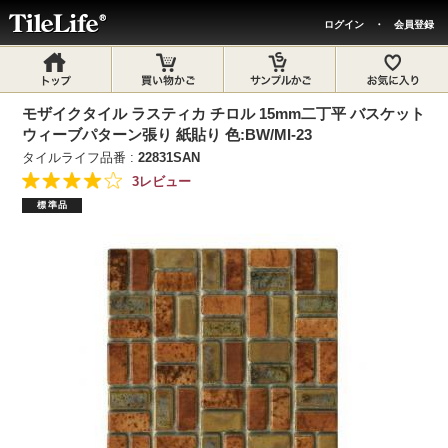
ログイン
・
会員登録
モザイクタイル ラスティカ チロル 15mm二丁平 バスケット
ウィーブパターン張り 紙貼り 色:BW/MI-23
タイルライフ品番 :
22831SAN
3レビュー
標準品