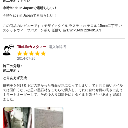
施工場所：
トイレ
今時Made in Japanで素晴らしい！
今時Made in Japanで素晴らしい！
この商品のレビューです：
モザイクタイル ラスティカ チロル 15mm二丁平 バ
スケットウィーブパターン張り 紙貼り 色:BW/PB-09 22849SAN
TileLifeカスタマー
購入確認済
2014-07-25
施工の分類：
施工場所：
とりあえず完成
最初手を付ける予定の無かった右面が気になってしまい、でも同じ白いタイル
では面白くないと思い黒石材をこちらで購入し、それに合わせ目の高さにあう
ミラーもオーダーして、その後入り口部分にもタイルを張りとりあえず完成し
ました。