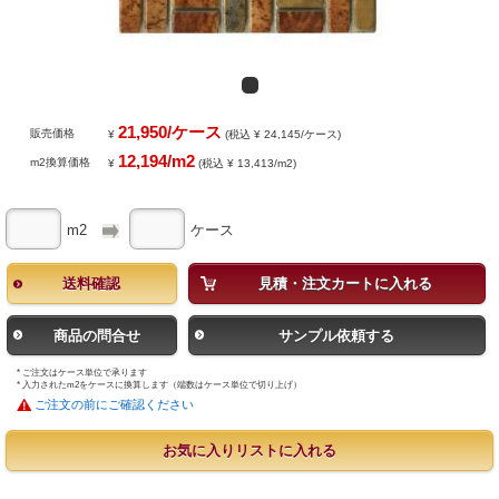
21,950/ケース
販売価格
¥
(税込 ¥ 24,145/ケース)
12,194/m2
m2換算価格
¥
(税込 ¥ 13,413/m2)
m2
ケース
送料確認
見積・注文カートに入れる
商品の問合せ
サンプル依頼する
* ご注文はケース単位で承ります
* 入力されたm2をケースに換算します（端数はケース単位で切り上げ）
ご注文の前にご確認ください
お気に入りリストに入れる