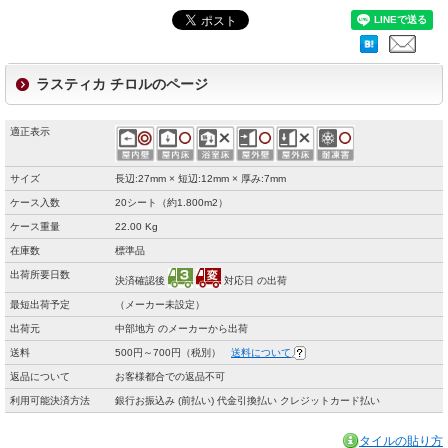
ラスティカ チロルのページ
適正表示
サイズ
長辺:27mm × 短辺:12mm × 厚み:7mm
ケース入数
20シート（約1.800m2）
ケース重量
22.00 Kg
在庫数
標準品
出荷所要日数
決済確認後
対応日 の出荷
最短出荷予定
（メーカー未設定）
出荷元
中部地方 のメーカーから出荷
送料
500円～700円（税別）
送料について
返品について
お客様都合での返品不可
利用可能決済方法
銀行お振込み (前払い) 代金引換払い クレジットカード払い
タイルの貼り方