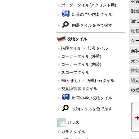
材
ボーダータイル(アクセント用)
製
出荷の早い内装タイル
適
内装タイルを色で探す
梱
役物タイル
シ
階段タイル ・ 段鼻タイル
面
コーナータイル (外壁)
光
コーナータイル (内装)
性
スロープタイル
認
框(かまち) ・ 汚垂れ石タイル
視覚障害者用タイル
模
出荷の早い役物タイル
役物タイルを色で探す
ガラス
ガラスタイル