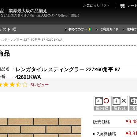
お気に入りリスト
｜
カ
000品 業界最大級の品揃え
X）など全国のタイルが揃う最大級のタイル販売（通販）
ゲスト 様
初めての方へ
ご利用ガイド
送料に
スティングラー 227×60角平 87 42601KWA
商品
商品名
:
レンガタイル スティングラー 227×60角平 87
品番
:
42601KWA
3レビュー
¥9,
販売価格
¥8,8
m2換算価格