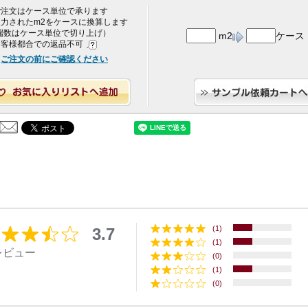
 ご注文はケース単位で承ります
 入力されたm2をケースに換算します
端数はケース単位で切り上げ）
m2
ケース
 お客様都合での返品不可
ご注文の前にご確認ください
(1)
3.7
(1)
レビュー
(0)
(1)
(0)