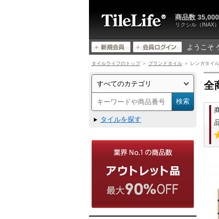
商品数 35,
リクシル（INA
ようこそ 
タイルライフのトップ
＞
ブランドタイル
＞ レンガタイル 
全
タイルを探す