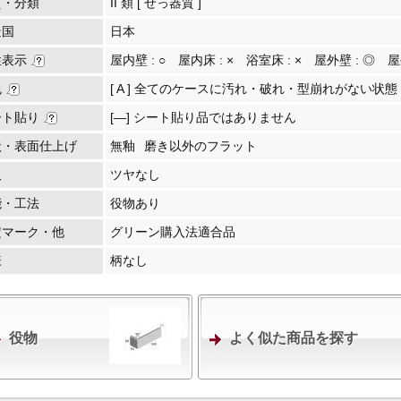
質・分類
II 類 [ せっ器質 ]
造国
日本
性表示
屋内壁 :
○
屋内床 :
×
浴室床 :
×
屋外壁 :
◎
屋
包
[ A ] 全てのケースに汚れ・破れ・型崩れがない状態
ート貼り
[―] シート貼り品ではありません
状・表面仕上げ
無釉
磨き以外のフラット
沢
ツヤなし
能・工法
役物あり
定マーク・他
グリーン購入法適合品
様
柄なし
役物
よく似た商品を探す