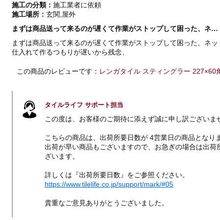
施工の分類：
施工業者に依頼
施工場所：
玄関,屋外
まずは商品送って来るのが遅くて作業がストップして困った、ネ…
まずは商品送って来るのが遅くて作業がストップして困った、ネッ
仕入れて作るつもりが遅いから残念、
この商品のレビューです：
レンガタイル スティングラー 227×60角平
タイルライフ サポート担当
この度は、お客様のご期待に添えず誠に申し訳ございま
こちらの商品は、出荷所要日数が 4営業日の商品となり
出荷が早い商品もございますので、お急ぎの場合は出荷
ざいます。
詳しくは『出荷所要日数』をご参照ください。
https://www.tilelife.co.jp/support/mark/#05
貴重なご意見ありがとうございました。