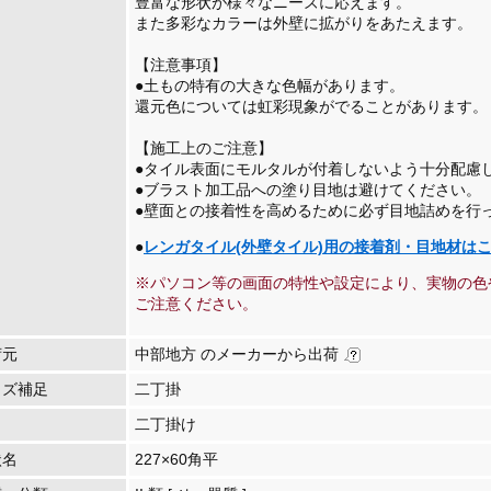
豊富な形状が様々なニーズに応えます。
また多彩なカラーは外壁に拡がりをあたえます。
【注意事項】
●土もの特有の大きな色幅があります。
還元色については虹彩現象がでることがあります
【施工上のご注意】
●タイル表面にモルタルが付着しないよう十分配慮
●ブラスト加工品への塗り目地は避けてください。
●壁面との接着性を高めるために必ず目地詰めを行
●
レンガタイル(外壁タイル)用の接着剤・目地材はこち
※パソコン等の画面の特性や設定により、実物の色
ご注意ください。
荷元
中部地方 のメーカーから出荷
イズ補足
二丁掛
二丁掛け
状名
227×60角平