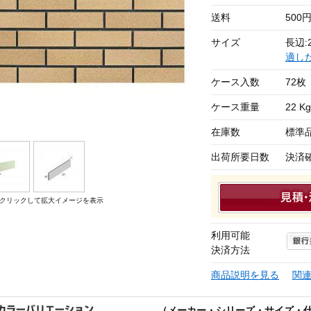
送料
500
サイズ
長辺:2
適し
ケース入数
72枚
ケース重量
22 Kg
在庫数
標準
出荷所要日数
決済
クリックして拡大イメージを表示
利用可能
決済方法
商品説明を見る
関
（メーカー・シリーズ・サイズ・