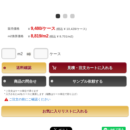
9,480/ケース
販売価格
¥
(税込 ¥ 10,428/ケース)
8,819/m2
m2換算価格
¥
(税込 ¥ 9,701/m2)
m2
ケース
送料確認
見積・注文カートに入れる
商品の問合せ
サンプル依頼する
* ご注文はケース単位で承ります
* 入力されたm2をケースに換算します（端数はケース単位で切り上げ）
ご注文の前にご確認ください
お気に入りリストに入れる