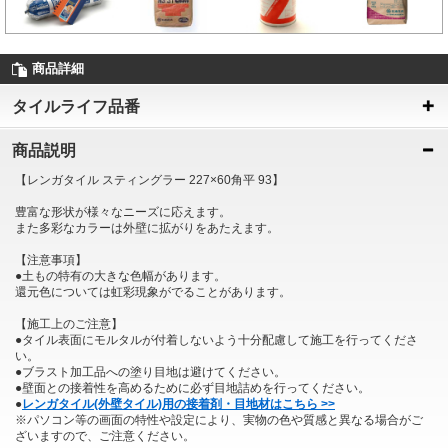
商品詳細
タイルライフ品番
商品説明
【レンガタイル スティングラー 227×60角平 93】
豊富な形状が様々なニーズに応えます。
また多彩なカラーは外壁に拡がりをあたえます。
【注意事項】
●土もの特有の大きな色幅があります。
還元色については虹彩現象がでることがあります。
【施工上のご注意】
●タイル表面にモルタルが付着しないよう十分配慮して施工を行ってくださ
い。
●ブラスト加工品への塗り目地は避けてください。
●壁面との接着性を高めるために必ず目地詰めを行ってください。
●
レンガタイル(外壁タイル)用の接着剤・目地材はこちら >>
※パソコン等の画面の特性や設定により、実物の色や質感と異なる場合がご
ざいますので、ご注意ください。