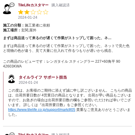
TileLifeカスタマー
購入確認済
2024-01-24
施工の分類：
施工業者に依頼
施工場所：
玄関,屋外
まずは商品送って来るのが遅くて作業がストップして困った、ネ…
まずは商品送って来るのが遅くて作業がストップして困った、ネットで見た色
と現物の色が違う、見て大量に仕入れて作るつもりが遅いから残念、
この商品のレビューです：
レンガタイル スティングラー 227×60角平 90
42603KWA
タイルライフ サポート担当
2024-01-24
この度は、お客様のご期待に添えず誠に申し訳ございません。 こちらの商品
は、出荷所要日数が 4営業日の商品となります。 出荷が早い商品もございま
すので、お急ぎの場合は出荷所要日数の欄をご参照いただければ幸いでござ
います。 詳しくは『出荷所要日数』をご参照ください。
https://www.tilelife.co.jp/support/mark/#05
貴重なご意見ありがとうございま
した。