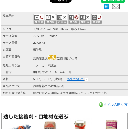
適正表示
サイズ
長辺:227mm × 短辺:60mm × 厚み:11mm
ケース入数
72枚（約1.075m2）
ケース重量
22.00 Kg
在庫数
標準品
出荷所要日数
決済確認後
営業日後 の出荷
最短出荷予定
（メーカー未設定）
出荷元
中部地方 のメーカーから出荷
送料
500円～700円（税別）
送料について
返品について
お客様都合での返品不可
利用可能決済方法
銀行お振込み (前払い) 代金引換払い クレジットカード払い
タイルの貼り方