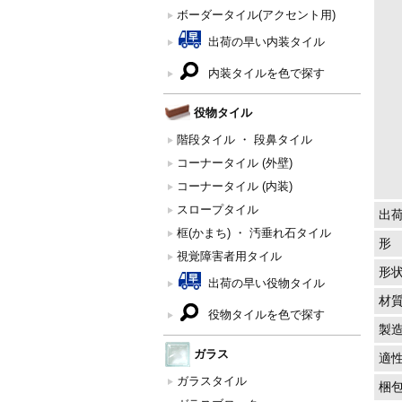
ボーダータイル(アクセント用)
出荷の早い内装タイル
内装タイルを色で探す
役物タイル
階段タイル ・ 段鼻タイル
コーナータイル (外壁)
コーナータイル (内装)
スロープタイル
出
框(かまち) ・ 汚垂れ石タイル
形
視覚障害者用タイル
形
出荷の早い役物タイル
材
役物タイルを色で探す
製
ガラス
適
ガラスタイル
梱