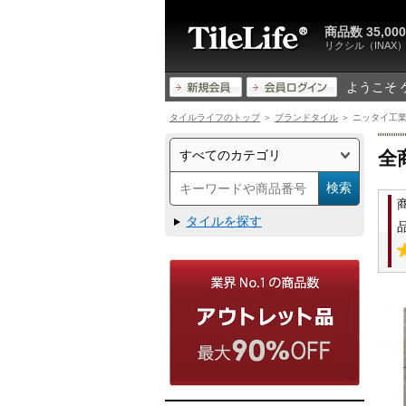
商品数 35,
リクシル（INA
ようこそ 
タイルライフのトップ
＞
ブランドタイル
＞ ニッタイ工業 床
全
タイルを探す