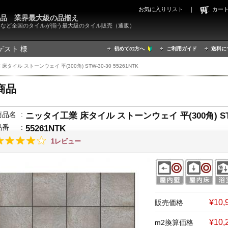
お気に入りリスト
｜
カ
000品 業界最大級の品揃え
X）など全国のタイルが揃う最大級のタイル販売（通販）
ゲスト 様
初めての方へ
ご利用ガイド
送料に
タイル ストーンウェイ 平(300角) STW-30-30 55261NTK
商品
商品名
:
ニッタイ工業 床タイル ストーンウェイ 平(300角) STW
品番
:
55261NTK
1レビュー
¥10
販売価格
¥10,
m2換算価格