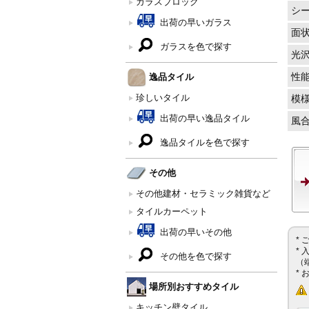
ガラスブロック
シ
出荷の早いガラス
面
ガラスを色で探す
光
逸品タイル
性
珍しいタイル
模
出荷の早い逸品タイル
風
逸品タイルを色で探す
その他
その他建材・セラミック雑貨など
タイルカーペット
出荷の早いその他
*
*
その他を色で探す
（
*
場所別おすすめタイル
キッチン壁タイル