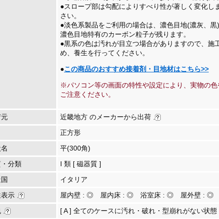
●スロープ部は勾配によりすべり性が著しく変化し
さい。
●淡色系製品をご利用の場合は、濃色目地(濃灰、黒
濃色目地特有のカーボン粒子が残ります。
●黒系の色は汚れが目立つ場合がありますので、施
め、養生を行ってください。
●
この商品のおすすめ接着剤・目地材はこちら>>
※パソコン等の画面の特性や設定により、実物の色
ご注意ください。
荷元
近畿地方 のメーカーから出荷
正方形
状名
平(300角)
質・分類
I 類 [ 磁器質 ]
造国
イタリア
性表示
屋内壁 :
◎
屋内床 :
◎
浴室床 :
◎
屋外壁 :
◎
包
[ A ] 全てのケースに汚れ・破れ・型崩れがない状態