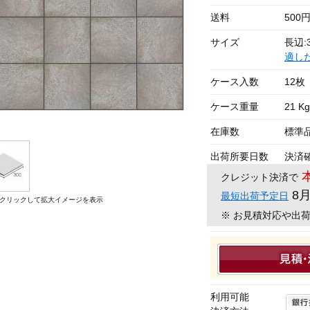
送料
500
サイズ
長辺:3
適し
ケース入数
12枚
ケース重量
21 Kg
在庫数
標準
出荷所要日数
決済
クレジット決済で
8
最短出荷予定日
クリックして拡大イメージを表示
※ お見積対応や出
利用可能