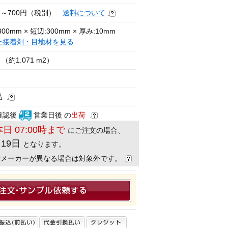
円～700円（税別）
送料について
00mm × 短辺:300mm × 厚み:10mm
た接着剤・目地材を見る
（約1.071 m2）
品
確認後
営業日後 の
出荷
本日 07:00時まで
にご注文の場合、
月19日
となります。
荷メーカーが異なる場合は対象外です。