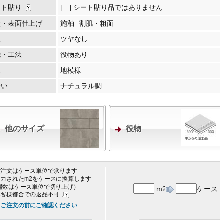
ート貼り
[―] シート貼り品ではありません
状・表面仕上げ
施釉
割肌・粗面
沢
ツヤなし
能・工法
役物あり
様
地模様
合い
ナチュラル調
他のサイズ
役物
 ご注文はケース単位で承ります
 入力されたm2をケースに換算します
端数はケース単位で切り上げ）
m2
ケース
 お客様都合での返品不可
ご注文の前にご確認ください