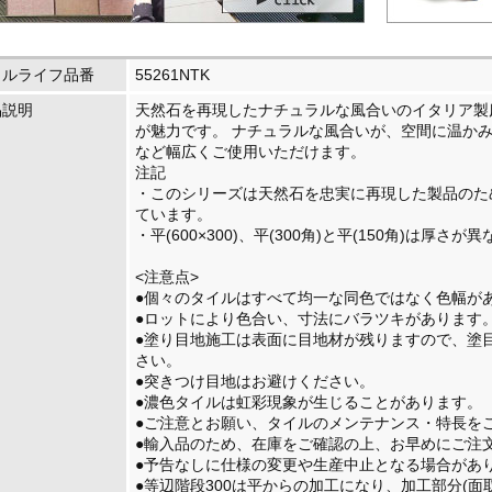
イルライフ品番
55261NTK
品説明
天然石を再現したナチュラルな風合いのイタリア製
が魅力です。 ナチュラルな風合いが、空間に温かみ
など幅広くご使用いただけます。
注記
・このシリーズは天然石を忠実に再現した製品のた
ています。
・平(600×300)、平(300角)と平(150角)は
<注意点>
●個々のタイルはすべて均一な同色ではなく色幅が
●ロットにより色合い、寸法にバラツキがあります
●塗り目地施工は表面に目地材が残りますので、塗
さい。
●突きつけ目地はお避けください。
●濃色タイルは虹彩現象が生じることがあります。
●ご注意とお願い、タイルのメンテナンス・特長を
●輸入品のため、在庫をご確認の上、お早めにご注
●予告なしに仕様の変更や生産中止となる場合があ
●等辺階段300は平からの加工になり、加工部分(面