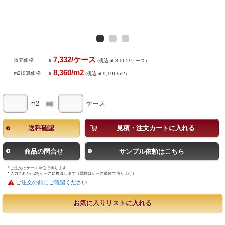
7,332/ケース
販売価格
¥
(税込 ¥ 8,065/ケース)
8,360/m2
m2換算価格
¥
(税込 ¥ 9,196/m2)
m2
ケース
送料確認
見積・注文カートに入れる
商品の問合せ
サンプル依頼はこちら
* ご注文はケース単位で承ります
* 入力されたm2をケースに換算します（端数はケース単位で切り上げ）
ご注文の前にご確認ください
お気に入りリストに入れる