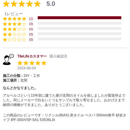
5.0
1レビュー
(1)
(0)
(0)
(0)
(0)
TileLifeカスタマー
購入確認済
2024-06-04
施工の分類：
DIY・工作
施工場所：
玄関
なんとかなりました。
アルベルゴという15年前に建てた家の玄関のタイルを探しましたが製造停止で
した。同じメーカーで白をいくつもサンプルで取り寄せました。おかげさまで
納得の補修ができました。ありがとうございました。
この商品のレビューです：
リクシル(INAX) 床タイル ベスパ 300mm角平 砂岩タ
イプ IPF-300/VSP-SA1 53536LIX