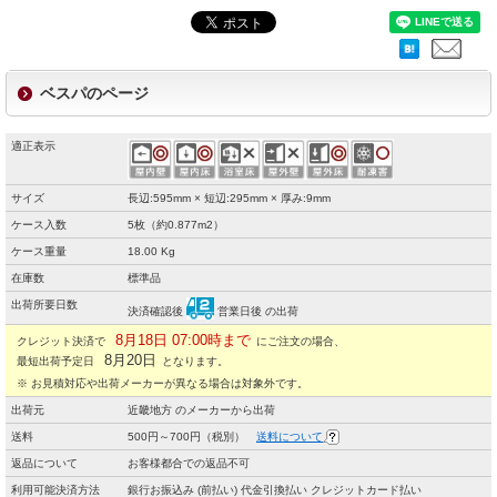
ベスパのページ
適正表示
サイズ
長辺:595mm × 短辺:295mm × 厚み:9mm
ケース入数
5枚（約0.877m2）
ケース重量
18.00 Kg
在庫数
標準品
出荷所要日数
決済確認後
営業日後 の出荷
8月18日 07:00時まで
クレジット決済で
にご注文の場合、
8月20日
最短出荷予定日
となります。
※ お見積対応や出荷メーカーが異なる場合は対象外です。
出荷元
近畿地方 のメーカーから出荷
送料
500円～700円（税別）
送料について
返品について
お客様都合での返品不可
利用可能決済方法
銀行お振込み (前払い) 代金引換払い クレジットカード払い