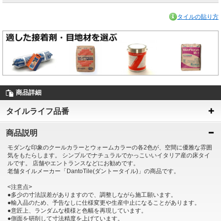
タイルの貼り方
商品詳細
タイルライフ品番
商品説明
モダンな印象のクールカラーとウォームカラーの各2色が、空間に優雅な雰囲
気をもたらします。 シンプルでナチュラルでかっこいいイタリア産の床タイ
ルです。 店舗やエントランスなどにお勧めです。
老舗タイルメーカー「DantoTile(ダントータイル)」の商品です。
<注意点>
●多少の寸法誤差がありますので、調整しながら施工願います。
●輸入品のため、予告なしに仕様変更や生産中止になることがあります。
●意匠上、ランダムな模様と色幅を再現しています。
●側面を研削して寸法精度を上げています。