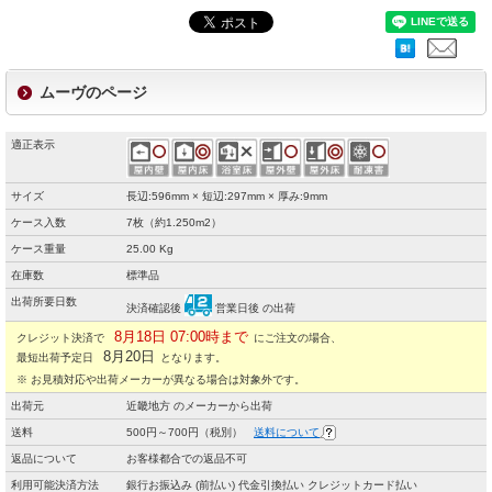
ムーヴのページ
適正表示
サイズ
長辺:596mm × 短辺:297mm × 厚み:9mm
ケース入数
7枚（約1.250m2）
ケース重量
25.00 Kg
在庫数
標準品
出荷所要日数
決済確認後
営業日後 の出荷
8月18日 07:00時まで
クレジット決済で
にご注文の場合、
8月20日
最短出荷予定日
となります。
※ お見積対応や出荷メーカーが異なる場合は対象外です。
出荷元
近畿地方 のメーカーから出荷
送料
500円～700円（税別）
送料について
返品について
お客様都合での返品不可
利用可能決済方法
銀行お振込み (前払い) 代金引換払い クレジットカード払い