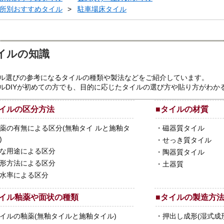
所別おすすめタイル
駐車場床タイル
イルの知識
ル選びの参考になるタイルの種類や製法などをご紹介しています。
ルDIYが初めての方でも、目的に応じたタイルの選び方や貼り方がわか
イルの区分方法
■
タイルの材質
薬の有無による区分(無釉タイ ルと施釉タ
・
磁器質タイル
)
・
せっき質タイル
な用途による区分
・
陶器質タイル
形方法による区分
・
土器質
水率による区分
イル釉薬や面状の種類
■
タイルの製造方
イルの釉薬(無釉タイルと施釉タイル)
・
押出し成形(湿式成