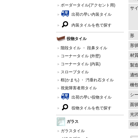
ボーダータイル(アクセント用)
サ
出荷の早い内装タイル
内装タイルを色で探す
形
役物タイル
形
階段タイル ・ 段鼻タイル
材
コーナータイル (外壁)
コーナータイル (内装)
製
スロープタイル
適
框(かまち) ・ 汚垂れ石タイル
梱
視覚障害者用タイル
シ
出荷の早い役物タイル
面
役物タイルを色で探す
光
ガラス
模
ガラスタイル