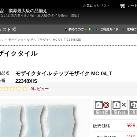
お気に入りリスト
｜
カ
000品 業界最大級の品揃え
X）など全国のタイルが揃う最大級のタイル販売（通販）
ゲスト 様
初めての方へ
ご利用ガイド
送料に
イル
＞ モザイクタイル チップモザイク MC-04_T 22348XIS
ザイクタイル
商品名
:
モザイクタイル チップモザイク MC-04_T
品番
:
22348XIS
0レビュー
¥29
販売価格