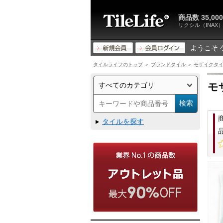
商品数 35,
リクシル（INA
ようこそ 
タイルライフのトップ
＞
ブランドタイル
＞
モザイクタ
モ
タイルを探す