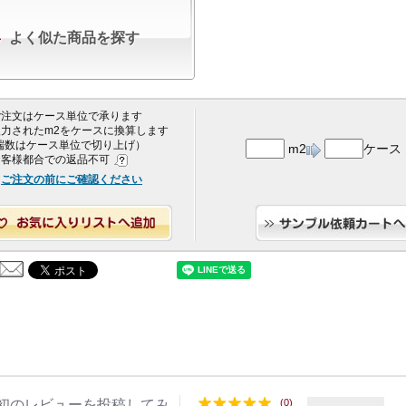
よく似た商品を探す
 ご注文はケース単位で承ります
 入力されたm2をケースに換算します
端数はケース単位で切り上げ）
m2
ケース
 お客様都合での返品不可
ご注文の前にご確認ください
初のレビューを投稿してみ
(0)