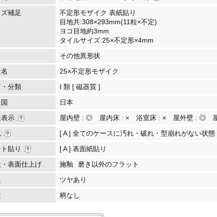
イズ補足
不定形モザイク 表紙貼り
目地共:308×293mm(11粒×不定)
ヨコ目地約3mm
タイルサイズ:25×不定形×4mm
その他異形状
状名
25×不定形モザイク
質・分類
I 類 [ 磁器質 ]
造国
日本
性表示
屋内壁 :
◎
屋内床 :
×
浴室床 :
×
屋外壁 :
◎
包
[ A ] 全てのケースに汚れ・破れ・型崩れがない状態
ート貼り
[ A ] 表面紙貼り
状・表面仕上げ
施釉
磨き以外のフラット
沢
ツヤあり
様
柄なし