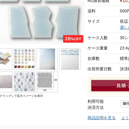
¥10
m2換算価格
送料
50
サイズ
長辺:
適し
ケース入数
30
ケース重量
23 K
在庫数
標準
出荷所要日数
決済
クリックして拡大イメージを表示
利用可能
決済方法
商品説明を見る
よ