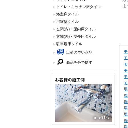
ま
トイレ・キッチン床タイル
浴室床タイル
浴室壁タイル
玄関(内)・屋内床タイル
玄関(外)・屋外床タイル
駐車場床タイル
モ
出荷の早い商品
モ
商品を色で探す
モ
モ
モ
モ
場
場
場
場
場
場
場