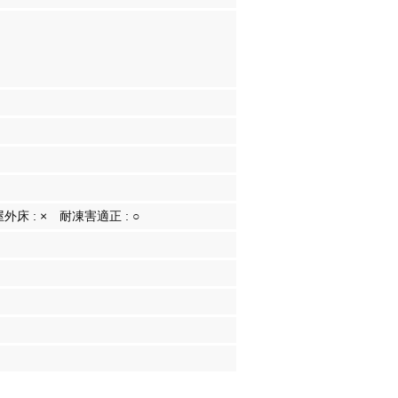
屋外床 :
×
耐凍害適正 :
○