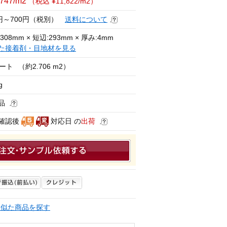
,747/m2
（税込 ¥11,822/m2）
0円～700円（税別）
送料について
308mm × 短辺:293mm × 厚み:4mm
た接着剤・目地材を見る
シート
（約2.706 m2）
g
品
確認後
対応日 の
出荷
く似た商品を探す