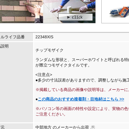
イルライフ品番
22348XIS
品説明
チップモザイク
ランダムな形状と、スーパーホワイトと呼ばれる特
が際立つモザイクタイルです。
<注意点>
●多少の寸法誤差がありますので、調整しながら施
※掲載している商品の画像や説明等は、メーカーに
●
この商品のおすすめ接着剤・目地材はこちら >>
※パソコン等の画面の特性や設定により、実物の色
ご注意ください。
荷元
中部地方 のメーカーから出荷