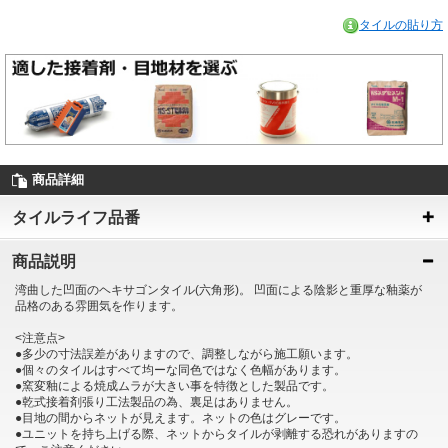
タイルの貼り方
商品詳細
タイルライフ品番
商品説明
湾曲した凹面のヘキサゴンタイル(六角形)。 凹面による陰影と重厚な釉薬が
品格のある雰囲気を作ります。
<注意点>
●多少の寸法誤差がありますので、調整しながら施工願います。
●個々のタイルはすべて均ーな同色ではなく色幅があります。
●窯変釉による焼成ムラが大きい事を特徴とした製品です。
●乾式接着剤張り工法製品の為、裏足はありません。
●目地の間からネットが見えます。ネットの色はグレーです。
●ユニットを持ち上げる際、ネットからタイルが剥離する恐れがありますの