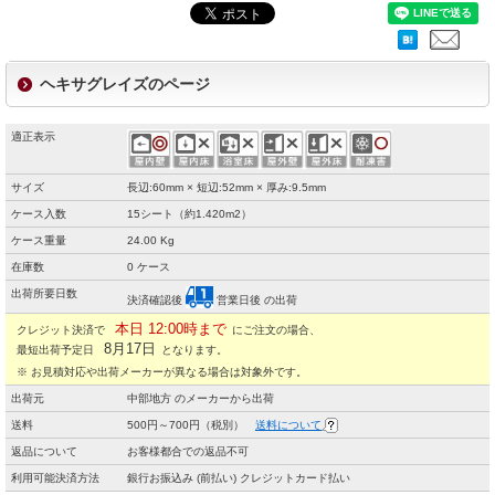
ヘキサグレイズのページ
適正表示
サイズ
長辺:60mm × 短辺:52mm × 厚み:9.5mm
ケース入数
15シート（約1.420m2）
ケース重量
24.00 Kg
在庫数
0 ケース
出荷所要日数
決済確認後
営業日後 の出荷
本日 12:00時まで
クレジット決済で
にご注文の場合、
8月17日
最短出荷予定日
となります。
※ お見積対応や出荷メーカーが異なる場合は対象外です。
出荷元
中部地方 のメーカーから出荷
送料
500円～700円（税別）
送料について
返品について
お客様都合での返品不可
利用可能決済方法
銀行お振込み (前払い) クレジットカード払い