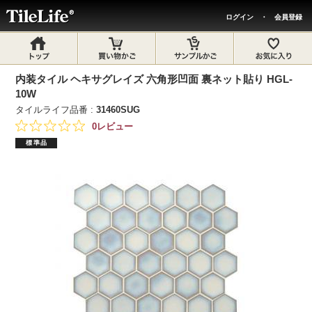
ログイン
・
会員登録
内装タイル ヘキサグレイズ 六角形凹面 裏ネット貼り HGL-
10W
タイルライフ品番 :
31460SUG
0レビュー
標準品