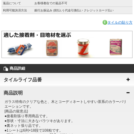
返品について
お客様都合での返品不可
利用可能決済方法
銀行お振込み (前払い) 代金引換払い クレジットカード払い
タイルの貼り方
商品詳細
タイルライフ品番
商品説明
ガラス特有のクリアな色と、木とコーディネートしやすい茶系のカラーバリ
エーションです。
[商品の留意点]
●接着剤張り専用商品です。
●形状・寸法に大きなバラツキがあります。
●裏ネット張り品です。
●1シートは6列×18段で108粒です。