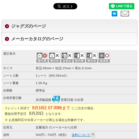
ジャグズのページ
メーカーカタログのページ
適正表示
サイズ
長辺:48mm × 短辺:15mm × 厚み:6.2mm
シート入数
1シート（約0.091m2）
シート重量
1.06 Kg
在庫数
標準品
出荷所要日数
決済確認後
営業日後 の出荷
8月18日 07:00時まで
クレジット決済で
にご注文の場合、
8月20日
最短出荷予定日
となります。
※ お見積対応や出荷メーカーが異なる場合は対象外です。
出荷元
近畿地方 のメーカーから出荷
送料
500円～700円（税別）
送料について