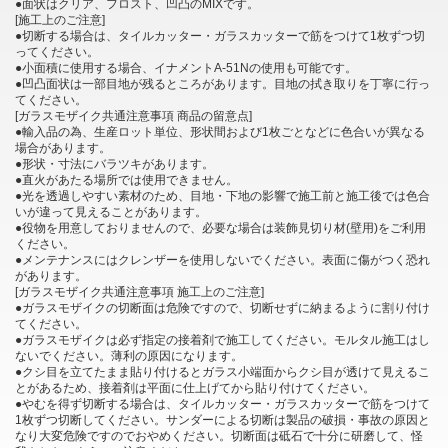
●面状はクリア、フロスト、凹凸のMIXです。
[施工上のご注意]
●切断する場合は、タイルカッター・ガラスカッターで筋をつけて1枚ずつ切
ってください。
●小面積に使用する場合、イナメントA-51Nの使用も可能です。
●凹凸面状は一部目地が残るところがあります。目地の拭き取りを丁寧に行っ
てください。
[ガラスモザイク共通注意事項 商品の留意点]
●輸入品の為、生産ロット単位、形状間および1枚ごとなどに色合いが異なる
場合があります。
●形状・寸法にバラツキがあります。
●直火があたる場所では使用できません。
●光を透過しやすい素材のため、目地・下地の影響で施工前と施工後では色合
いが違って見えることがあります。
●役物を用意しておりませんので、必要な場合は装飾見切り材(壁用)をご利用
ください。
●メンテナンスにはクレンザーを使用しないでください。表面に傷がつく恐れ
があります。
[ガラスモザイク共通注意事項 施工上のご注意]
●ガラスモザイクの切断面は危険ですので、切断せずに納まるように割り付け
てください。
●ガラスモザイクは必ず指定の接着剤で施工してください。モルタル施工はし
ないでください。薄利の原因になります。
●クシ目を立てたまま貼り付けるとガラス小端面からクシ目が透けて見えるこ
とがあるため、接着剤は平面に仕上げてから貼り付けてください。
●やむを得ず切断する場合は、タイルカッター・ガラスカッターで筋をつけて
1枚ずつ切断してください。サンダーによる切断は製品の破損・事故の原因と
なり大変危険ですのでおやめください。切断面は砥石で十分に研磨して、怪